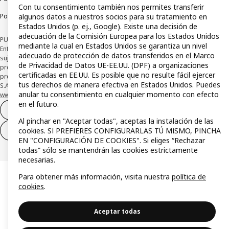
Con tu consentimiento también nos permites transferir
algunos datos a nuestros socios para su tratamiento en
Política de divulgación responsable
Estados Unidos (p. ej., Google). Existe una decisión de
adecuación de la Comisión Europea para los Estados Unidos
PUBLICIDAD: *Financiación a través de la tarjeta IKEA VISA emitida por la
mediante la cual en Estados Unidos se garantiza un nivel
Entidad de Pago híbrida CaixaBank Payments & Consumer, E.F.C., E.P., S.A.U., y
adecuado de protección de datos transferidos en el Marco
sujeta a su organización. La entidad ha escogido como sistema de
de Privacidad de Datos UE-EE.UU. (DPF) a organizaciones
protección de los fondos recibidos de usuarios de servicios de pago que
certificadas en EE.UU. Es posible que no resulte fácil ejercer
presta su depósito en una cuenta bancaria separada abierta en CaixaBank,
tus derechos de manera efectiva en Estados Unidos. Puedes
S.A. Conoce más acerca de las formas de pago de tu tarjeta aquí:
anular tu consentimiento en cualquier momento con efecto
www.caixabankpc.com/es/productos
. ​
en el futuro.
Desistimiento del contrato
Al pinchar en "Aceptar todas", aceptas la instalación de las
cookies. SI PREFIERES CONFIGURARLAS TÚ MISMO, PINCHA
Desistimiento de solo servicios
EN "CONFIGURACIÓN DE COOKIES". Si eliges “Rechazar
todas” sólo se mantendrán las cookies estrictamente
necesarias.
Para obtener más información, visita nuestra
política de
cookies
.
Aceptar todas