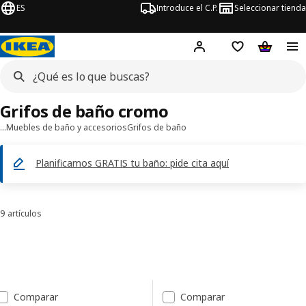
ES
Introduce el C.P.
Seleccionar tienda
Hej!
Iniciar sesión
Lista de deseo
Carrito d
Grifos de baño cromo
…
Muebles de baño y accesorios
Grifos de baño
Planificamos GRATIS tu baño: pide cita aquí
9 artículos
Ordenar y filtrar
Saltar a resultados
Lista de resultados
Comparar
Comparar