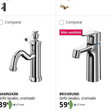
DALSKÄR
RUNSKÄR
pción: DALSKÄR, Grifo lavabo, negro
Opción: RUNSKÄR, Grifo para lav
Comparar
Comparar
Más vendido
HAMNSKÄR
BROGRUND
Grifo lavabo, cromado
Grifo lavabo, cromado
Precio 89€
Precio 59€
89
59
€
€