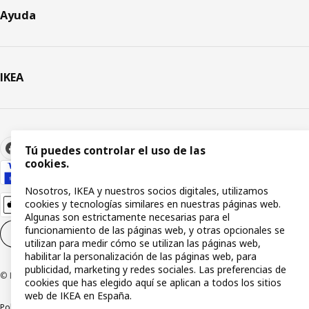
Ayuda
IKEA
Tú puedes controlar el uso de las
cookies.
Nosotros, IKEA y nuestros socios digitales, utilizamos
cookies y tecnologías similares en nuestras páginas web.
Algunas son estrictamente necesarias para el
funcionamiento de las páginas web, y otras opcionales se
Configuración de cookies
ES
utilizan para medir cómo se utilizan las páginas web,
habilitar la personalización de las páginas web, para
publicidad, marketing y redes sociales. Las preferencias de
© Inter IKEA Systems B.V 1999-2026
cookies que has elegido aquí se aplican a todos los sitios
web de IKEA en España.
Política de privacidad
Política de cookies
Términos y condiciones