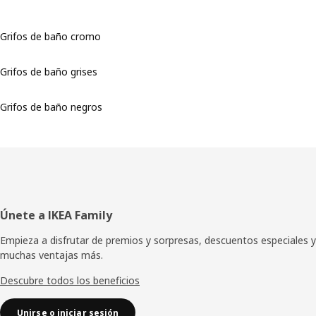
Grifos de baño cromo
Grifos de baño grises
Grifos de baño negros
Pie
Únete a IKEA Family
de
Empieza a disfrutar de premios y sorpresas, descuentos especiales y
muchas ventajas más.
página
Descubre todos los beneficios
Unirse o iniciar sesión