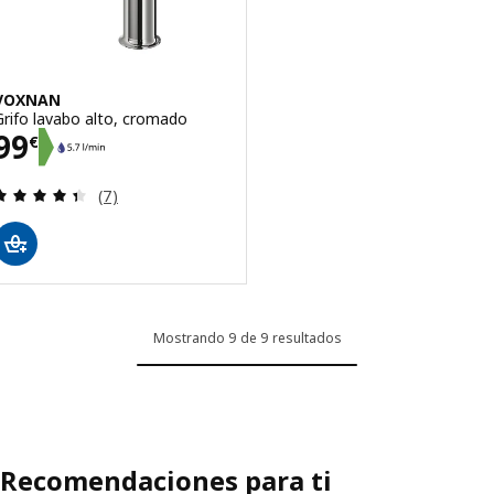
VOXNAN
Grifo lavabo alto, cromado
Precio 99€
99
€
Revisa: 4.4 de 5 estrellas. Total opiniones:
(7)
Mostrando 9 de 9 resultados
Recomendaciones para ti