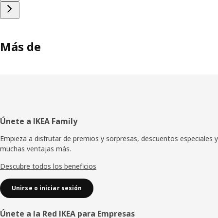
Más de
Pie
Únete a IKEA Family
de
Empieza a disfrutar de premios y sorpresas, descuentos especiales y
muchas ventajas más.
página
Descubre todos los beneficios
Unirse o iniciar sesión
Únete a la Red IKEA para Empresas