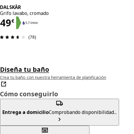
DALSKÄR
Grifo lavabo, cromado
El precio 49€
49
€
Reseña: 3.6 de 5 estrellas. Revisiones totales: 78
(78)
Diseña tu baño
Crea tu baño con nuestra herramienta de planificación
Cómo conseguirlo
Entrega a domicilio
Comprobando disponibilidad...