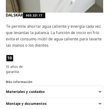
DALSKÄR
905.321.17
Te permite ahorrar agua caliente y energía cada vez
que levantas la palanca. La función de inicio en frío
evita el consumo inútil de agua caliente para lavarte
las manos o los dientes.
Características del producto
10
10 años de
garantía
Más información
Materiales y cuidados
Montaje y documentos