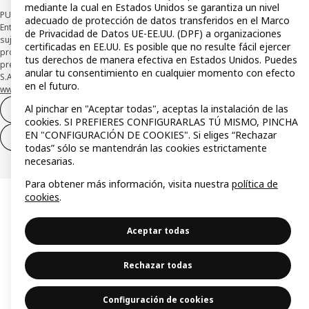
mediante la cual en Estados Unidos se garantiza un nivel
PUBLICIDAD: *Financiación a través de la tarjeta IKEA VISA emitida por la
adecuado de protección de datos transferidos en el Marco
Entidad de Pago híbrida CaixaBank Payments & Consumer, E.F.C., E.P., S.A.U., y
de Privacidad de Datos UE-EE.UU. (DPF) a organizaciones
sujeta a su organización. La entidad ha escogido como sistema de
certificadas en EE.UU. Es posible que no resulte fácil ejercer
protección de los fondos recibidos de usuarios de servicios de pago que
tus derechos de manera efectiva en Estados Unidos. Puedes
presta su depósito en una cuenta bancaria separada abierta en CaixaBank,
anular tu consentimiento en cualquier momento con efecto
S.A. Conoce más acerca de las formas de pago de tu tarjeta aquí:
en el futuro.
www.caixabankpc.com/es/productos
. ​
Al pinchar en "Aceptar todas", aceptas la instalación de las
Desistimiento del contrato
cookies. SI PREFIERES CONFIGURARLAS TÚ MISMO, PINCHA
EN "CONFIGURACIÓN DE COOKIES". Si eliges “Rechazar
Desistimiento de solo servicios
todas” sólo se mantendrán las cookies estrictamente
necesarias.
Para obtener más información, visita nuestra
política de
cookies
.
Aceptar todas
Rechazar todas
Configuración de cookies