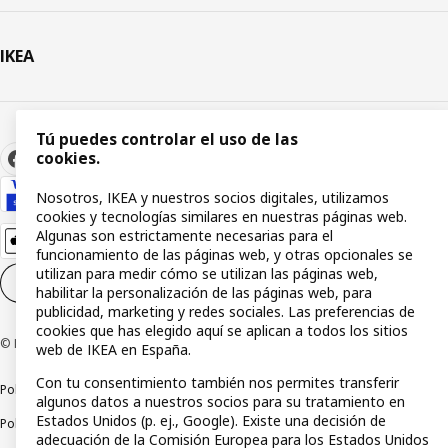
IKEA
Tú puedes controlar el uso de las
cookies.
Nosotros, IKEA y nuestros socios digitales, utilizamos
cookies y tecnologías similares en nuestras páginas web.
Algunas son estrictamente necesarias para el
funcionamiento de las páginas web, y otras opcionales se
utilizan para medir cómo se utilizan las páginas web,
Configuración de cookies
ES
habilitar la personalización de las páginas web, para
publicidad, marketing y redes sociales. Las preferencias de
cookies que has elegido aquí se aplican a todos los sitios
© Inter IKEA Systems B.V 1999-2026
web de IKEA en España.
Con tu consentimiento también nos permites transferir
Política de privacidad
Política de cookies
Términos y condiciones
algunos datos a nuestros socios para su tratamiento en
Estados Unidos (p. ej., Google). Existe una decisión de
Política de divulgación responsable
adecuación de la Comisión Europea para los Estados Unidos