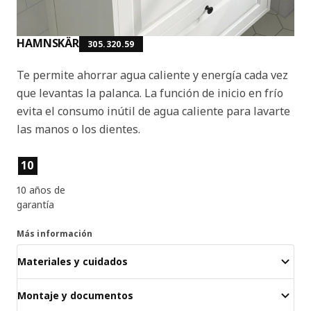
HAMNSKÄR
305.320.59
Te permite ahorrar agua caliente y energía cada vez
que levantas la palanca. La función de inicio en frío
evita el consumo inútil de agua caliente para lavarte
las manos o los dientes.
Características del producto
10
10 años de
garantía
Más información
Materiales y cuidados
Montaje y documentos