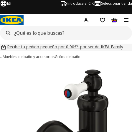
ES
Introduce el C.P.
Seleccionar tienda
Hej!
Iniciar sesión
Lista de deseo
Carrito d
Recibe tu pedido pequeño por 0,90€* por ser de IKEA Family
…
Muebles de baño y accesorios
Grifos de baño
ágenes de 4 HAMNSKÄR
imágenes