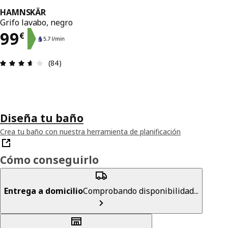
HAMNSKÄR
Grifo lavabo, negro
El precio 99€
99
€
Reseña: 3.6 de 5 estrellas. Revisiones totales: 84
(84)
Diseña tu baño
Crea tu baño con nuestra herramienta de planificación
Cómo conseguirlo
Entrega a domicilio
Comprobando disponibilidad...