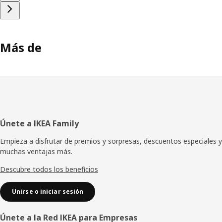
Más de
Pie
Únete a IKEA Family
de
Empieza a disfrutar de premios y sorpresas, descuentos especiales y
muchas ventajas más.
página
Descubre todos los beneficios
Unirse o iniciar sesión
Únete a la Red IKEA para Empresas