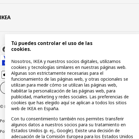
IKEA
Tú puedes controlar el uso de las
cookies.
Nosotros, IKEA y nuestros socios digitales, utilizamos
cookies y tecnologías similares en nuestras páginas web.
Algunas son estrictamente necesarias para el
funcionamiento de las páginas web, y otras opcionales se
utilizan para medir cómo se utilizan las páginas web,
Configuración de cookies
ES
habilitar la personalización de las páginas web, para
publicidad, marketing y redes sociales. Las preferencias de
cookies que has elegido aquí se aplican a todos los sitios
© Inter IKEA Systems B.V 1999-2026
web de IKEA en España.
Con tu consentimiento también nos permites transferir
Política de privacidad
Política de cookies
Términos y condiciones
algunos datos a nuestros socios para su tratamiento en
Estados Unidos (p. ej., Google). Existe una decisión de
Política de divulgación responsable
adecuación de la Comisión Europea para los Estados Unidos