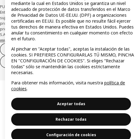
mediante la cual en Estados Unidos se garantiza un nivel
PUBLICIDAD: *Financiación a través de la tarjeta IKEA VISA emitida por la
adecuado de protección de datos transferidos en el Marco
Entidad de Pago híbrida CaixaBank Payments & Consumer, E.F.C., E.P., S.A.U., y
de Privacidad de Datos UE-EE.UU. (DPF) a organizaciones
sujeta a su organización. La entidad ha escogido como sistema de
certificadas en EE.UU. Es posible que no resulte fácil ejercer
protección de los fondos recibidos de usuarios de servicios de pago que
tus derechos de manera efectiva en Estados Unidos. Puedes
presta su depósito en una cuenta bancaria separada abierta en CaixaBank,
anular tu consentimiento en cualquier momento con efecto
S.A. Conoce más acerca de las formas de pago de tu tarjeta aquí:
en el futuro.
www.caixabankpc.com/es/productos
. ​
Al pinchar en "Aceptar todas", aceptas la instalación de las
Desistimiento del contrato
cookies. SI PREFIERES CONFIGURARLAS TÚ MISMO, PINCHA
EN "CONFIGURACIÓN DE COOKIES". Si eliges “Rechazar
Desistimiento de solo servicios
todas” sólo se mantendrán las cookies estrictamente
necesarias.
Para obtener más información, visita nuestra
política de
cookies
.
Aceptar todas
Rechazar todas
Configuración de cookies