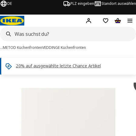
DE
PLZ eingeben
Standort auswählen
Hej!
Hier einloggen
Merkzettel
Warenko
…
METOD Küchenfronten
VEDDINGE Küchenfronten
20% auf ausgewählte letzte Chance Artikel
VEDDINGE -Bilder
tinformation