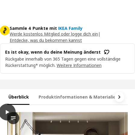
Sammle 4 Punkte mit
IKEA Family
Werde kostenlos Mitglied oder logge dich ein
|
Entdecke, was du bekommen kannst
Es ist okay, wenn du deine Meinung änderst
Rückgabe innerhalb von 365 Tagen gegen eine vollständige
Rückerstattung* möglich.
Weitere Informationen
Überblick
Produktinformationen & Materialien
Ma
play
VEDDINGE Tür, weiß, 40x60 cm
Das Video zeigt eine Küchenszene mit Fokus auf das VEDDINGE-