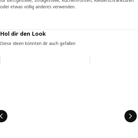
für Bettgestelle, Sofagestelle, Küchenfronten, Kleiderschranktüren
oder etwas völlig anderes verwenden.
Hol dir den Look
Diese Ideen könnten dir auch gefallen
Eintrag überspringen