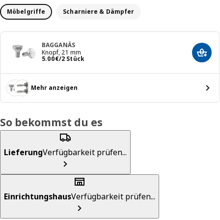
Möbelgriffe
Scharniere & Dämpfer
BAGGANÄS
Knopf, 21 mm
In de
Preis 5.00€/2 Stück
5
.
00
€
/2 Stück
Mehr anzeigen
So bekommst du es
Lieferung
Verfügbarkeit prüfen...
Einrichtungshaus
Verfügbarkeit prüfen...