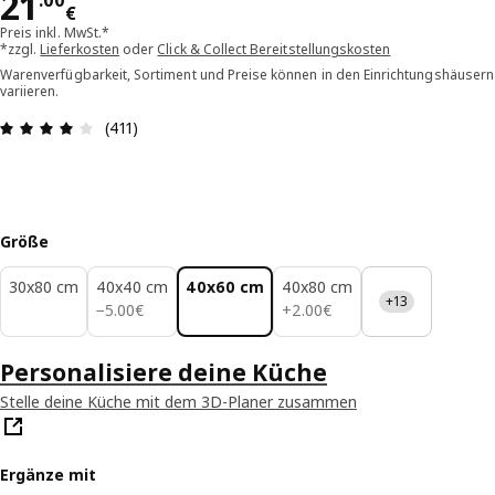
Preis 21.00€
21
.
00
€
Preis inkl. MwSt.*
*zzgl.
Lieferkosten
oder
Click & Collect Bereitstellungskosten
Warenverfügbarkeit, Sortiment und Preise können in den Einrichtungshäusern
variieren.
Bewertung: 4 von 5 Sterne Alle Bewertungen: 4
(411)
Größe
30x80 cm
40x40 cm
40x60 cm
40x80 cm
+13
5.00€
2.00€
−
5
.
00
€
+
2
.
00
€
Personalisiere deine Küche
Stelle deine Küche mit dem 3D-Planer zusammen
Ergänze mit