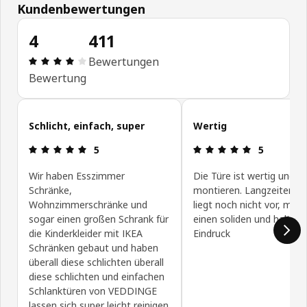
Kundenbewertungen
4
411
Bewertung: 4 von 5 Sterne Alle Bewertungen: 41
Bewertungen
Bewertung
Kundenbewertungen überspringen
Schlicht, einfach, super
Wertig
Bewertung: 5 von 5 Sterne
Bewertung: 
5
5
Wir haben Esszimmer
Die Türe ist wertig und g
Schränke,
montieren. Langzeiterfa
Wohnzimmerschränke und
liegt noch nicht vor, mac
sogar einen großen Schrank für
einen soliden und haltbar
die Kinderkleider mit IKEA
Eindruck
Schränken gebaut und haben
überall diese schlichten überall
diese schlichten und einfachen
Schlanktüren von VEDDINGE
lassen sich super leicht reinigen