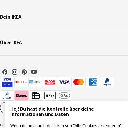
Dein IKEA
Über IKEA
Cookie-Einstellungen
DE
Hej! Du hast die Kontrolle über deine
Informationen und Daten
IKEA Deutschland GmbH & Co. KG - Am Wandersmann 2-4, 65719 Hofheim-
Wenn du uns durch Anklicken von "Alle Cookies akzeptieren"