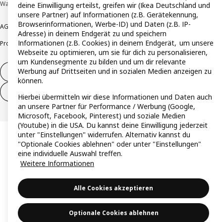
Wallau © Inter IKEA Systems B.V. 1999-2026
deine Einwilligung erteilst, greifen wir (Ikea Deutschland und
unsere Partner) auf Informationen (z.B. Gerätekennung,
Browserinformationen, Werbe-ID) und Daten (z.B. IP-
AGB
Barrierefreiheit
Cookie-Richtlinie
Datenschutzerklärung
Impressum
Adresse) in deinem Endgerät zu und speichern
Informationen (z.B. Cookies) in deinem Endgerät, um unsere
Produktrückrufe
Responsible Disclosure
Vertrauensstelle
Webseite zu optimieren, um sie für dich zu personalisieren,
um Kundensegmente zu bilden und um dir relevante
Werbung auf Drittseiten und in sozialen Medien anzeigen zu
Vertrag widerrufen
können.
Vertrag widerrufen (Services & Leistungen)
Hierbei übermitteln wir diese Informationen und Daten auch
an unsere Partner für Performance / Werbung (Google,
Microsoft, Facebook, Pinterest) und soziale Medien
(Youtube) in die USA. Du kannst deine Einwilligung jederzeit
unter "Einstellungen" widerrufen. Alternativ kannst du
"Optionale Cookies ablehnen" oder unter "Einstellungen"
eine individuelle Auswahl treffen.
Weitere Informationen
Alle Cookies akzeptieren
Optionale Cookies ablehnen