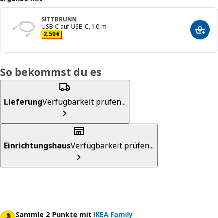
SITTBRUNN
USB-C auf USB-C, 1.0 m
In de
Preis 2.50€
2
.
50
€
So bekommst du es
Lieferung
Verfügbarkeit prüfen...
Einrichtungshaus
Verfügbarkeit prüfen...
Sammle 2 Punkte mit
IKEA Family