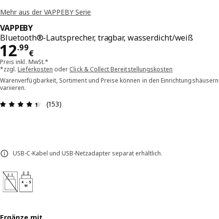
Mehr aus der VAPPEBY Serie
VAPPEBY
Bluetooth®-Lautsprecher, tragbar, wasserdicht/weiß
Preis 12.99€
12
.
99
€
Preis inkl. MwSt.*
*zzgl.
Lieferkosten
oder
Click & Collect Bereitstellungskosten
Warenverfügbarkeit, Sortiment und Preise können in den Einrichtungshäusern
variieren.
Bewertung: 4.4 von 5 Sterne Alle Bewertungen: 
(153)
USB-C-Kabel und USB-Netzadapter separat erhältlich.
Ergänze mit