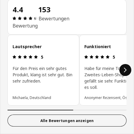
4.4
153
Bewertung: 4.4 von 5 Sterne Alle Bewertungen: 
Bewertungen
Bewertung
Kundenbewertungen überspringen
Lautsprecher
Funktioniert
Bewertung: 5 von 5 Sterne
Bewertung: 
5
5
Für den Preis ein sehr gutes
Habe für meine Tochter i
Produkt, klang ist sehr gut. Bin
Zweites-Leben-Shop geka
sehr zufrieden.
gefällt sie sehr. Funktioni
es soll.
Michaela, Deutschland
Anonymer Rezensent, Österr
Alle Bewertungen anzeigen