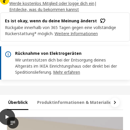
Werde kostenlos Mitglied oder logge dich ein
|
Entdecke, was du bekommen kannst
Es ist okay, wenn du deine Meinung änderst
Rückgabe innerhalb von 365 Tagen gegen eine vollständige
Rückerstattung* möglich.
Weitere Informationen
Rücknahme von Elektrogeräten
Wir unterstützen dich bei der Entsorgung deines
Altgeräts im IKEA Einrichtungshaus oder direkt bei der
Speditionslieferung.
Mehr erfahren
Überblick
Produktinformationen & Materialien
Te
play
VAPPEBY Bluetooth®-Lautsprecher, tragbar, wasserdicht/weiß
Entdecken Sie den tragbaren Bluetooth-Lautsprecher VAPPEBY i