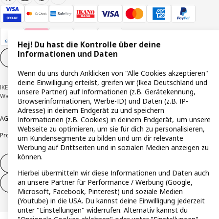
Hej! Du hast die Kontrolle über deine
Informationen und Daten
Cookie-Einstellungen
DE
Wenn du uns durch Anklicken von "Alle Cookies akzeptieren"
deine Einwilligung erteilst, greifen wir (Ikea Deutschland und
IKEA Deutschland GmbH & Co. KG - Am Wandersmann 2-4, 65719 Hofheim-
unsere Partner) auf Informationen (z.B. Gerätekennung,
Wallau © Inter IKEA Systems B.V. 1999-2026
Browserinformationen, Werbe-ID) und Daten (z.B. IP-
Adresse) in deinem Endgerät zu und speichern
AGB
Barrierefreiheit
Cookie-Richtlinie
Datenschutzerklärung
Impressum
Informationen (z.B. Cookies) in deinem Endgerät, um unsere
Webseite zu optimieren, um sie für dich zu personalisieren,
Produktrückrufe
Responsible Disclosure
Vertrauensstelle
um Kundensegmente zu bilden und um dir relevante
Werbung auf Drittseiten und in sozialen Medien anzeigen zu
können.
Vertrag widerrufen
Hierbei übermitteln wir diese Informationen und Daten auch
an unsere Partner für Performance / Werbung (Google,
Vertrag widerrufen (Services & Leistungen)
Microsoft, Facebook, Pinterest) und soziale Medien
(Youtube) in die USA. Du kannst deine Einwilligung jederzeit
unter "Einstellungen" widerrufen. Alternativ kannst du