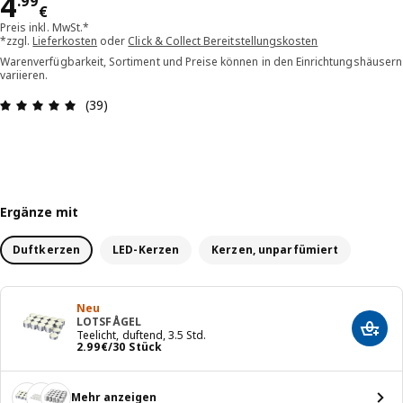
Preis 4.99€
4
.
99
€
Preis inkl. MwSt.*
*zzgl.
Lieferkosten
oder
Click & Collect Bereitstellungskosten
Warenverfügbarkeit, Sortiment und Preise können in den Einrichtungshäusern
variieren.
Bewertung: 4.9 von 5 Sterne Alle Bewertungen: 
(39)
Ergänze mit
Duftkerzen
LED-Kerzen
Kerzen, unparfümiert
Neu
LOTSFÅGEL
In de
Teelicht, duftend, 3.5 Std.
Preis 2.99€/30 Stück
2
.
99
€
/30 Stück
Mehr anzeigen