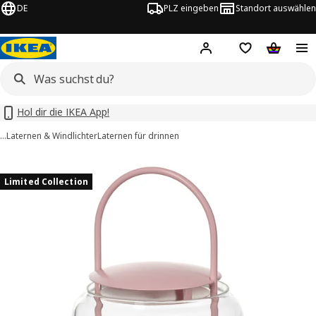
DE
PLZ eingeben
Standort auswählen
Hej!
Hier einloggen
Merkzettel
Warenko
Hol dir die IKEA App!
…
Laternen & Windlichter
Laternen für drinnen
TOFSAND -Bilder
tinformation
Limited Collection