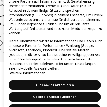
unsere Partner) auf Informationen (z.B. Gerätekennung,
IKEA Deutschland GmbH & Co. KG - Am Wandersmann 2-4, 65719 Hofheim-
Wallau © Inter IKEA Systems B.V. 1999-2026
Browserinformationen, Werbe-ID) und Daten (z.B. IP-
Adresse) in deinem Endgerät zu und speichern
Informationen (z.B. Cookies) in deinem Endgerät, um unsere
AGB
Barrierefreiheit
Cookie-Richtlinie
Datenschutzerklärung
Impressum
Webseite zu optimieren, um sie für dich zu personalisieren,
um Kundensegmente zu bilden und um dir relevante
Produktrückrufe
Responsible Disclosure
Vertrauensstelle
Werbung auf Drittseiten und in sozialen Medien anzeigen zu
können.
Vertrag widerrufen
Hierbei übermitteln wir diese Informationen und Daten auch
an unsere Partner für Performance / Werbung (Google,
Vertrag widerrufen (Services & Leistungen)
Microsoft, Facebook, Pinterest) und soziale Medien
(Youtube) in die USA. Du kannst deine Einwilligung jederzeit
unter "Einstellungen" widerrufen. Alternativ kannst du
"Optionale Cookies ablehnen" oder unter "Einstellungen"
eine individuelle Auswahl treffen.
Weitere Informationen
Alle Cookies akzeptieren
Optionale Cookies ablehnen