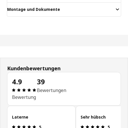
Montage und Dokumente
Kundenbewertungen
4.9
39
Bewertung: 4.9 von 5 Sterne Alle Bewertungen: 
Bewertungen
Bewertung
Kundenbewertungen überspringen
Laterne
Sehr hübsch
Bewertung: 5 von 5 Sterne
Bewertung: 
5
5