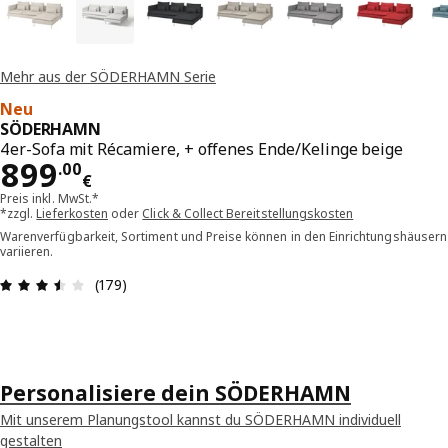
Mehr aus der SÖDERHAMN Serie
Neu
SÖDERHAMN
4er-Sofa mit Récamiere, + offenes Ende/Kelinge beige
Preis 899.00€
899
.
00
€
Preis inkl. MwSt.*
*zzgl.
Lieferkosten
oder
Click & Collect Bereitstellungskosten
Warenverfügbarkeit, Sortiment und Preise können in den Einrichtungshäusern
variieren.
Bewertung: 3.5 von 5 Sterne Alle Bewertungen: 
(179)
Personalisiere dein SÖDERHAMN
Mit unserem Planungstool kannst du SÖDERHAMN individuell
gestalten