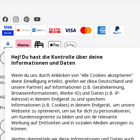
Hej! Du hast die Kontrolle über deine
Cookie-Einstellungen
DE
Informationen und Daten
Wenn du uns durch Anklicken von "Alle Cookies akzeptieren"
IKEA Deutschland GmbH & Co. KG - Am Wandersmann 2-4, 65719 Hofheim-
deine Einwilligung erteilst, greifen wir (Ikea Deutschland und
Wallau © Inter IKEA Systems B.V. 1999-2026
unsere Partner) auf Informationen (z.B. Gerätekennung,
Browserinformationen, Werbe-ID) und Daten (z.B. IP-
AGB
Barrierefreiheit
Cookie-Richtlinie
Datenschutzerklärung
Impressum
Adresse) in deinem Endgerät zu und speichern
Informationen (z.B. Cookies) in deinem Endgerät, um unsere
Produktrückrufe
Responsible Disclosure
Vertrauensstelle
Webseite zu optimieren, um sie für dich zu personalisieren,
um Kundensegmente zu bilden und um dir relevante
Werbung auf Drittseiten und in sozialen Medien anzeigen zu
Vertrag widerrufen
können.
Vertrag widerrufen (Services & Leistungen)
Hierbei übermitteln wir diese Informationen und Daten auch