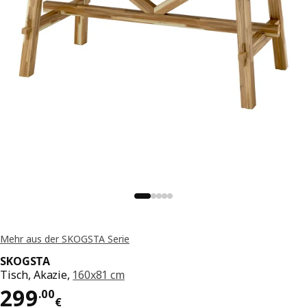
Mehr aus der SKOGSTA Serie
SKOGSTA
Tisch, Akazie,
160x81 cm
Preis 299.00€
299
.
00
€