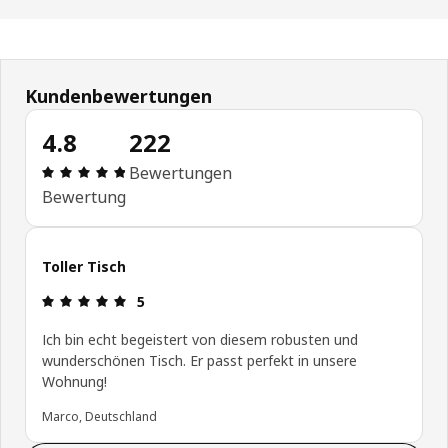
Kundenbewertungen
4.8
222
Bewertung: 4.8 von 5 Sterne Alle Bewertungen: 
Bewertungen
Bewertung
Toller Tisch
Bewertung: 5 von 5 Sterne
5
Ich bin echt begeistert von diesem robusten und
wunderschönen Tisch. Er passt perfekt in unsere
Wohnung!
Marco, Deutschland