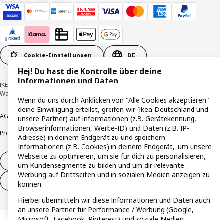
Cookie-Einstellungen
DE
Hej! Du hast die Kontrolle über deine
Informationen und Daten
IKEA Deutschland GmbH & Co. KG - Am Wandersmann 2-4, 65719 Hofheim-
Wallau © Inter IKEA Systems B.V. 1999-2026
Wenn du uns durch Anklicken von "Alle Cookies akzeptieren"
deine Einwilligung erteilst, greifen wir (Ikea Deutschland und
AGB
Barrierefreiheit
Cookie-Richtlinie
Datenschutzerklärung
Impressum
unsere Partner) auf Informationen (z.B. Gerätekennung,
Browserinformationen, Werbe-ID) und Daten (z.B. IP-
Produktrückrufe
Responsible Disclosure
Vertrauensstelle
Adresse) in deinem Endgerät zu und speichern
Informationen (z.B. Cookies) in deinem Endgerät, um unsere
Webseite zu optimieren, um sie für dich zu personalisieren,
Vertrag widerrufen
um Kundensegmente zu bilden und um dir relevante
Werbung auf Drittseiten und in sozialen Medien anzeigen zu
Vertrag widerrufen (Services & Leistungen)
können.
Hierbei übermitteln wir diese Informationen und Daten auch
an unsere Partner für Performance / Werbung (Google,
Microsoft, Facebook, Pinterest) und soziale Medien