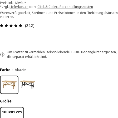
Preis inkl. MwSt.*
*zzgl.
Lieferkosten
oder
Click & Collect Bereitstellungskosten
Warenverfügbarkeit, Sortiment und Preise können in den Einrichtungshäusern
variieren.
Bewertung: 4.8 von 5 Sterne Alle Bewertungen:
(222)
Um Kratzer zu vermeiden, selbstklebende TRIXIG Bodengleiter ergänzen,
die separat erhältlich sind.
Farbe
:
Akazie
Größe
160x81 cm