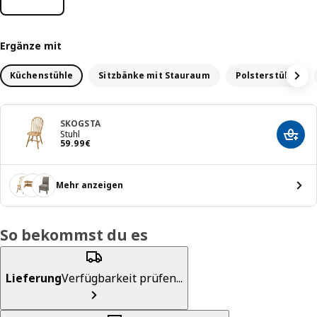
Ergänze mit
Küchenstühle
Sitzbänke mit Stauraum
Polsterstühle
SKOGSTA
Stuhl
In de
Preis 59.99€
59
.
99
€
Mehr anzeigen
So bekommst du es
Lieferung
Verfügbarkeit prüfen...