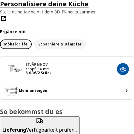
Personalisiere deine Küche
Stelle deine Küche mit dem 3D-Planer zusammen
Ergänze mit
Möbelgriffe
Scharniere & Dämpfer
STJÄRNHOV
Knopf, 34 mm
In de
Preis 8.00€/2 Stück
8
.
00
€
/2 Stück
Mehr anzeigen
So bekommst du es
Lieferung
Verfügbarkeit prüfen...