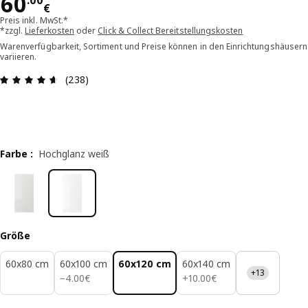
Preis 60.00€
60
.
00
€
Preis inkl. MwSt.*
*zzgl.
Lieferkosten
oder
Click & Collect Bereitstellungskosten
Warenverfügbarkeit, Sortiment und Preise können in den Einrichtungshäusern
variieren.
Bewertung: 4.6 von 5 Sterne Alle Bewertungen:
(238)
Farbe
:
Hochglanz weiß
Größe
60x80 cm
60x100 cm
60x120 cm
60x140 cm
+13
4.00€
10.00€
−
4
.
00
€
+
10
.
00
€