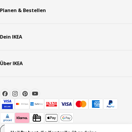
Planen & Bestellen
Dein IKEA
Über IKEA
Cookie-Einstellungen
DE