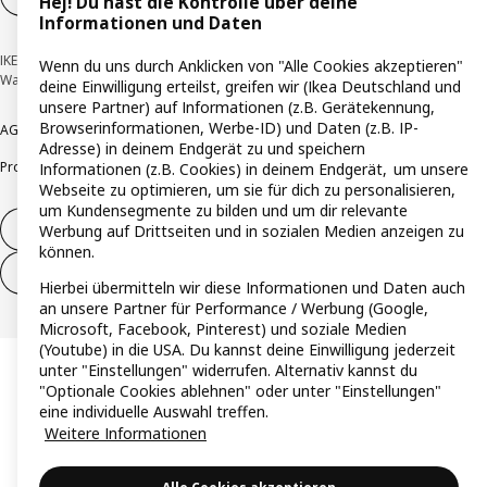
Hej! Du hast die Kontrolle über deine
Informationen und Daten
IKEA Deutschland GmbH & Co. KG - Am Wandersmann 2-4, 65719 Hofheim-
Wenn du uns durch Anklicken von "Alle Cookies akzeptieren"
Wallau © Inter IKEA Systems B.V. 1999-2026
deine Einwilligung erteilst, greifen wir (Ikea Deutschland und
unsere Partner) auf Informationen (z.B. Gerätekennung,
Browserinformationen, Werbe-ID) und Daten (z.B. IP-
AGB
Barrierefreiheit
Cookie-Richtlinie
Datenschutzerklärung
Impressum
Adresse) in deinem Endgerät zu und speichern
Produktrückrufe
Responsible Disclosure
Vertrauensstelle
Informationen (z.B. Cookies) in deinem Endgerät, um unsere
Webseite zu optimieren, um sie für dich zu personalisieren,
um Kundensegmente zu bilden und um dir relevante
Vertrag widerrufen
Werbung auf Drittseiten und in sozialen Medien anzeigen zu
können.
Vertrag widerrufen (Services & Leistungen)
Hierbei übermitteln wir diese Informationen und Daten auch
an unsere Partner für Performance / Werbung (Google,
Microsoft, Facebook, Pinterest) und soziale Medien
(Youtube) in die USA. Du kannst deine Einwilligung jederzeit
unter "Einstellungen" widerrufen. Alternativ kannst du
"Optionale Cookies ablehnen" oder unter "Einstellungen"
eine individuelle Auswahl treffen.
Weitere Informationen