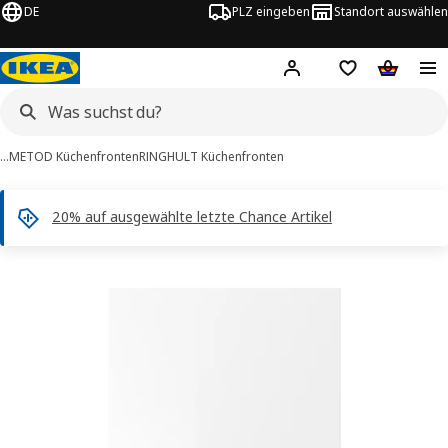
DE
PLZ eingeben
Standort auswählen
Hej!
Hier einloggen
Merkzettel
Warenko
…
METOD Küchenfronten
RINGHULT Küchenfronten
20% auf ausgewählte letzte Chance Artikel
RINGHULT -Bilder
tinformation