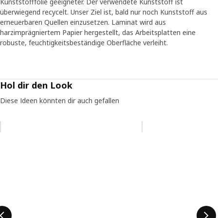
Kunststofffolie geeigneter. Der verwendete Kunststoff ist
überwiegend recycelt. Unser Ziel ist, bald nur noch Kunststoff aus
erneuerbaren Quellen einzusetzen. Laminat wird aus
harzimprägniertem Papier hergestellt, das Arbeitsplatten eine
robuste, feuchtigkeitsbeständige Oberfläche verleiht.
Hol dir den Look
Diese Ideen könnten dir auch gefallen
Eintrag überspringen