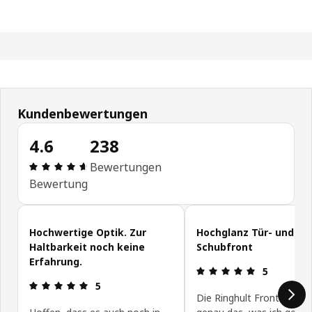
Kundenbewertungen
4.6
238
Bewertung: 4.6 von 5 Sterne Alle Bewertungen: 
Bewertungen
Bewertung
Kundenbewertungen überspringen
Hochwertige Optik. Zur
Hochglanz Tür- und
Haltbarkeit noch keine
Schubfront
Erfahrung.
Bewertung: 
5
Bewertung: 5 von 5 Sterne
5
Die Ringhult Fronten sind