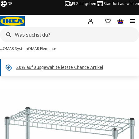
DE
PLZ eingeben
Standort auswählen
Hej!
Hier einloggen
Merkzettel
Warenko
…
OMAR System
OMAR Elemente
20% auf ausgewählte letzte Chance Artikel
OMAR -Bilder
tinformation