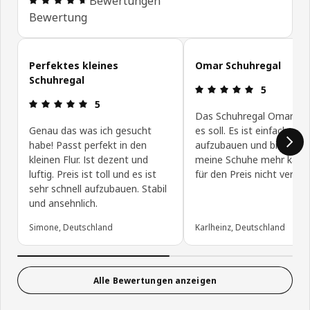
Bewertungen
Bewertung
Kundenbewertungen überspringen
Perfektes kleines
Omar Schuhregal
Schuhregal
Bewertung: 
5
Bewertung: 5 von 5 Sterne
5
Das Schuhregal Omar tu
Genau das was ich gesucht
es soll. Es ist einfach
habe! Passt perfekt in den
aufzubauen und bietet Pl
kleinen Flur. Ist dezent und
meine Schuhe mehr kan
luftig. Preis ist toll und es ist
für den Preis nicht verlan
sehr schnell aufzubauen. Stabil
und ansehnlich.
Simone, Deutschland
Karlheinz, Deutschland
Alle Bewertungen anzeigen