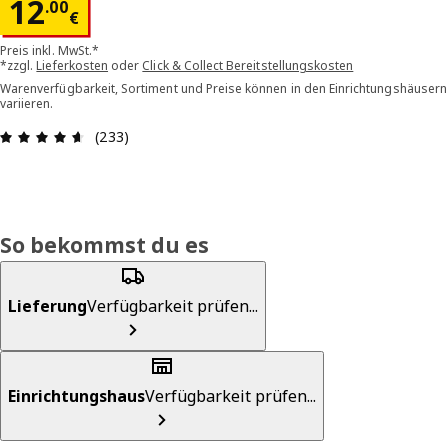
Preis 12.00€
12
.
00
€
Preis inkl. MwSt.*
*zzgl.
Lieferkosten
oder
Click & Collect Bereitstellungskosten
Warenverfügbarkeit, Sortiment und Preise können in den Einrichtungshäusern
variieren.
Bewertung: 4.6 von 5 Sterne Alle Bewertungen:
(233)
So bekommst du es
Lieferung
Verfügbarkeit prüfen...
Einrichtungshaus
Verfügbarkeit prüfen...