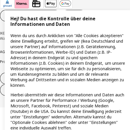
Cookie-Einstellungen
DE
Hej! Du hast die Kontrolle über deine
Informationen und Daten
IKEA Deutschland GmbH & Co. KG - Am Wandersmann 2-4, 65719 Hofheim-
Wenn du uns durch Anklicken von "Alle Cookies akzeptieren"
Wallau © Inter IKEA Systems B.V. 1999-2026
deine Einwilligung erteilst, greifen wir (Ikea Deutschland und
unsere Partner) auf Informationen (z.B. Gerätekennung,
AGB
Barrierefreiheit
Cookie-Richtlinie
Datenschutzerklärung
Impressum
Browserinformationen, Werbe-ID) und Daten (z.B. IP-
Adresse) in deinem Endgerät zu und speichern
Produktrückrufe
Responsible Disclosure
Vertrauensstelle
Informationen (z.B. Cookies) in deinem Endgerät, um unsere
Webseite zu optimieren, um sie für dich zu personalisieren,
um Kundensegmente zu bilden und um dir relevante
Vertrag widerrufen
Werbung auf Drittseiten und in sozialen Medien anzeigen zu
können.
Vertrag widerrufen (Services & Leistungen)
Hierbei übermitteln wir diese Informationen und Daten auch
an unsere Partner für Performance / Werbung (Google,
Microsoft, Facebook, Pinterest) und soziale Medien
(Youtube) in die USA. Du kannst deine Einwilligung jederzeit
unter "Einstellungen" widerrufen. Alternativ kannst du
"Optionale Cookies ablehnen" oder unter "Einstellungen"
eine individuelle Auswahl treffen.