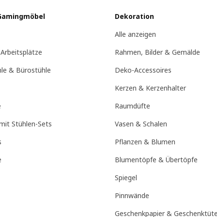
Gamingmöbel
Dekoration
Alle anzeigen
 Arbeitsplätze
Rahmen, Bilder & Gemälde
hle & Bürostühle
Deko-Accessoires
Kerzen & Kerzenhalter
e
Raumdüfte
mit Stühlen-Sets
Vasen & Schalen
s
Pflanzen & Blumen
e
Blumentöpfe & Übertöpfe
Spiegel
Pinnwände
Geschenkpapier & Geschenktüt