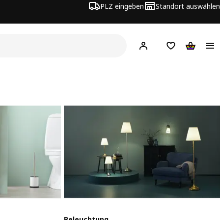
PLZ eingeben
Standort auswählen
Hej!
Hier einloggen
Merkzettel
Warenko
Beleuchtung