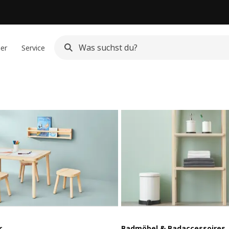
ner
Service
r
Badmöbel & Badaccessoires