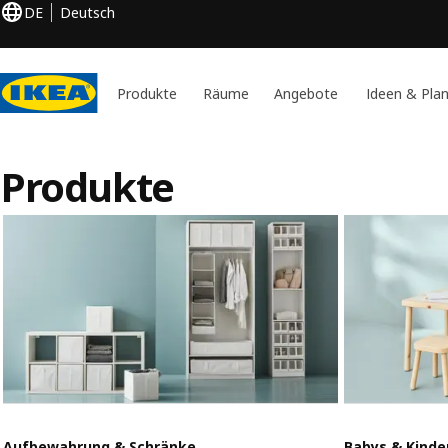
DE
Deutsch
Produkte
Räume
Angebote
Ideen & Pla
Produkte
Aufbewahrung & Schränke
Babys & Kinde