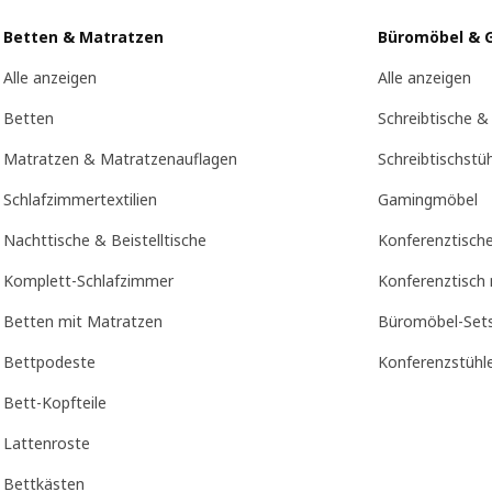
Betten & Matratzen
Büromöbel & 
Alle anzeigen
Alle anzeigen
Betten
Schreibtische &
Matratzen & Matratzenauflagen
Schreibtischstü
Schlafzimmertextilien
Gamingmöbel
Nachttische & Beistelltische
Konferenztisch
Komplett-Schlafzimmer
Konferenztisch 
Betten mit Matratzen
Büromöbel-Set
Bettpodeste
Konferenzstühl
Bett-Kopfteile
Lattenroste
Bettkästen