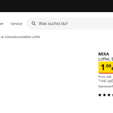
ner
Service
en & Schneebesen
MIXA
Löffel
MIXA
Löffel,
Pre
1
.
00
Preis inkl
*zzgl.
Lie
Warenverf