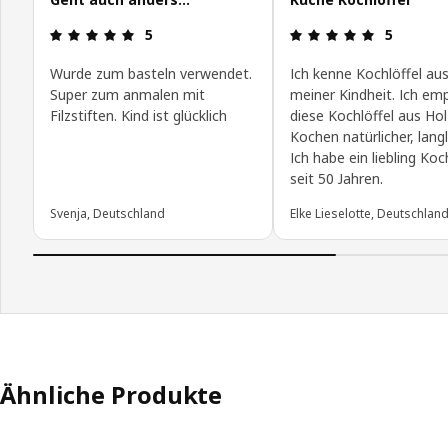
Bewertung: 5 von 5 Sterne
Bewertung:
5
5
Wurde zum basteln verwendet.
Ich kenne Kochlöffel au
Super zum anmalen mit
meiner Kindheit. Ich em
Filzstiften. Kind ist glücklich
diese Kochlöffel aus Ho
Kochen natürlicher, langl
Ich habe ein liebling Koc
seit 50 Jahren.
Svenja, Deutschland
Elke Lieselotte, Deutschlan
Ähnliche Produkte