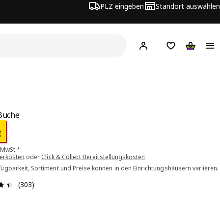
PLZ eingeben
Standort auswählen
Hej!
Hier einloggen
Merkzettel
Warenko
 Buche
is 1.00€
€
. MwSt.*
ferkosten
oder
Click & Collect Bereitstellungskosten
ügbarkeit, Sortiment und Preise können in den Einrichtungshäusern variieren.
Bewertung: 4.4 von 5 Sterne Alle Bewertungen: 303
(303)