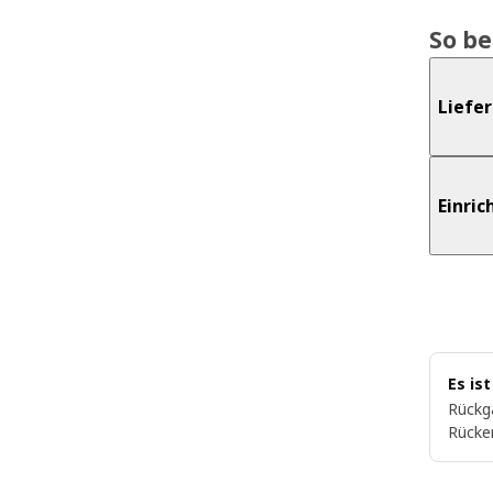
So b
Liefe
Einri
Es is
Rückg
Rücke