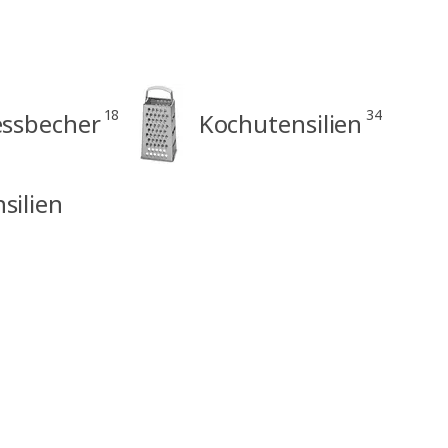
18
34
essbecher
Kochutensilien
silien