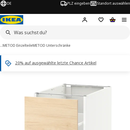
DE
PLZ eingeben
Standort auswählen
Hej!
Hier einloggen
Merkzettel
Warenko
…
METOD Einzelteile
METOD Unterschränke
20% auf ausgewählte letzte Chance Artikel
METOD -Bilder
tinformation