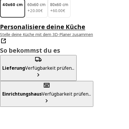
40x60 cm
60x60 cm
80x60 cm
20.00€
60.00€
+
20
.
00
€
+
60
.
00
€
Personalisiere deine Küche
Stelle deine Küche mit dem 3D-Planer zusammen
So bekommst du es
Lieferung
Verfügbarkeit prüfen...
Einrichtungshaus
Verfügbarkeit prüfen...