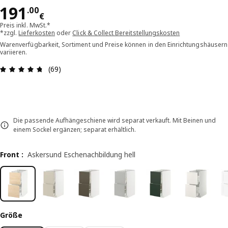
Preis 191.00€
191
.
00
€
Preis inkl. MwSt.*
*zzgl.
Lieferkosten
oder
Click & Collect Bereitstellungskosten
Warenverfügbarkeit, Sortiment und Preise können in den Einrichtungshäusern
variieren.
Bewertung: 4.7 von 5 Sterne Alle Bewertungen: 
(69)
Die passende Aufhängeschiene wird separat verkauft. Mit Beinen und
einem Sockel ergänzen; separat erhältlich.
Front
:
Askersund Eschenachbildung hell
Größe