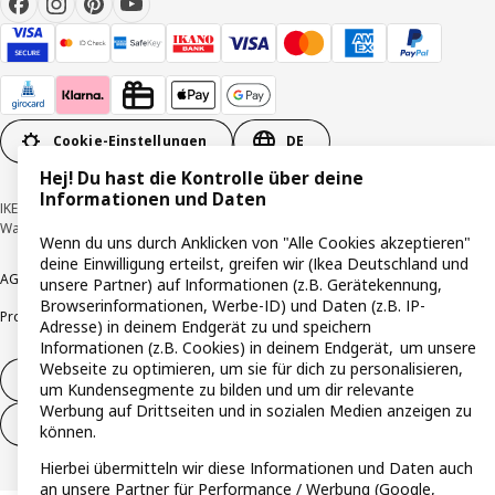
Cookie-Einstellungen
DE
Hej! Du hast die Kontrolle über deine
Informationen und Daten
IKEA Deutschland GmbH & Co. KG - Am Wandersmann 2-4, 65719 Hofheim-
Wallau © Inter IKEA Systems B.V. 1999-2026
Wenn du uns durch Anklicken von "Alle Cookies akzeptieren"
deine Einwilligung erteilst, greifen wir (Ikea Deutschland und
AGB
Barrierefreiheit
Cookie-Richtlinie
Datenschutzerklärung
Impressum
unsere Partner) auf Informationen (z.B. Gerätekennung,
Browserinformationen, Werbe-ID) und Daten (z.B. IP-
Produktrückrufe
Responsible Disclosure
Vertrauensstelle
Adresse) in deinem Endgerät zu und speichern
Informationen (z.B. Cookies) in deinem Endgerät, um unsere
Webseite zu optimieren, um sie für dich zu personalisieren,
Vertrag widerrufen
um Kundensegmente zu bilden und um dir relevante
Werbung auf Drittseiten und in sozialen Medien anzeigen zu
Vertrag widerrufen (Services & Leistungen)
können.
Hierbei übermitteln wir diese Informationen und Daten auch
an unsere Partner für Performance / Werbung (Google,