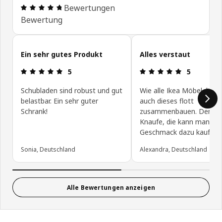
Bewertung: 4.7 von 5 Sterne Alle Bewertungen: 
Bewertungen
Bewertung
Kundenbewertungen überspringen
Ein sehr gutes Produkt
Alles verstaut
Bewertung: 5 von 5 Sterne
Bewertung: 
5
5
Schubladen sind robust und gut
Wie alle Ikea Möbel, lässt
belastbar. Ein sehr guter
auch dieses flott
Schrank!
zusammenbauen. Denkt a
Knaufe, die kann man na
Geschmack dazu kaufen.
Sonia, Deutschland
Alexandra, Deutschland
Alle Bewertungen anzeigen