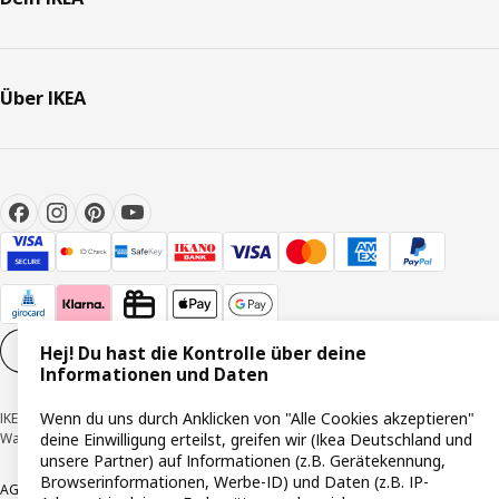
Über IKEA
Cookie-Einstellungen
DE
Hej! Du hast die Kontrolle über deine
Informationen und Daten
Wenn du uns durch Anklicken von "Alle Cookies akzeptieren"
IKEA Deutschland GmbH & Co. KG - Am Wandersmann 2-4, 65719 Hofheim-
deine Einwilligung erteilst, greifen wir (Ikea Deutschland und
Wallau © Inter IKEA Systems B.V. 1999-2026
unsere Partner) auf Informationen (z.B. Gerätekennung,
Browserinformationen, Werbe-ID) und Daten (z.B. IP-
AGB
Barrierefreiheit
Cookie-Richtlinie
Datenschutzerklärung
Impressum