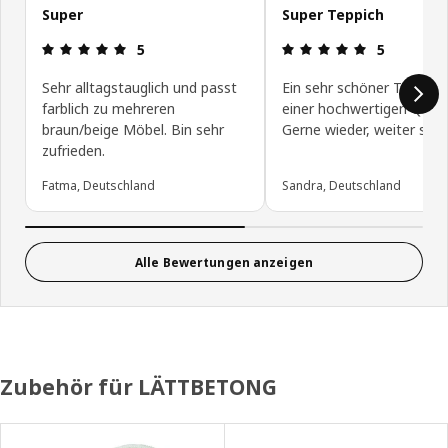
Super
Super Teppich
Bewertung: 5 von 5 Sterne
Bewertung: 
5
5
Sehr alltagstauglich und passt
Ein sehr schöner Teppich
farblich zu mehreren
einer hochwertigen Qualit
braun/beige Möbel. Bin sehr
Gerne wieder, weiter so I
zufrieden.
Fatma, Deutschland
Sandra, Deutschland
Alle Bewertungen anzeigen
Zubehör für LÄTTBETONG