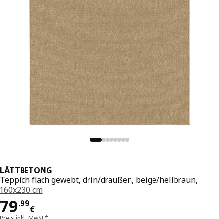
LÄTTBETONG
Teppich flach gewebt, drin/draußen, beige/hellbraun,
160x230 cm
Preis 79.99€
79
.
99
€
Preis inkl. MwSt.*