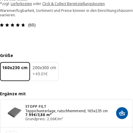
*zzgl.
Lieferkosten
oder
Click & Collect Bereitstellungskosten
Warenverfügbarkeit, Sortiment und Preise können in den Einrichtungshäusern
variieren.
Bewertung: 4.7 von 5 Sterne Alle Bewertungen: 
(60)
Größe
160x230 cm
200x300 cm
49.01€
+
49
.
01
€
Ergänze mit
STOPP FILT
Teppichunterlage, rutschhemmend, 165x235 cm
Preis 7.99€/3,88 m²
7
.
99
€
/3,88 m²
In de
Grundpreis: 2.06€/m²