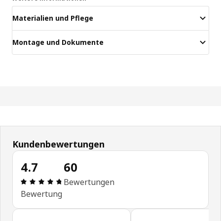
Materialien und Pflege
Montage und Dokumente
Kundenbewertungen
4.7
60
Bewertung: 4.7 von 5 Sterne Alle Bewertungen: 
Bewertungen
Bewertung
Kundenbewertungen überspringen