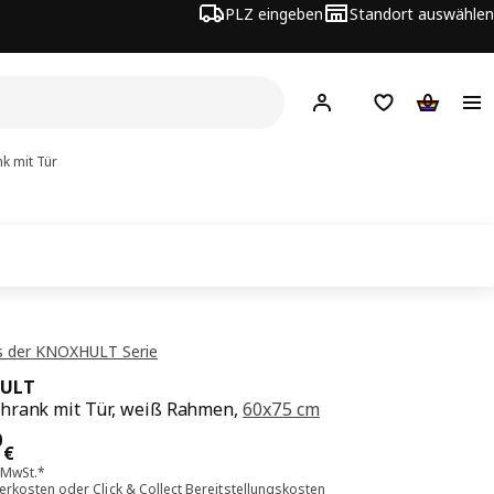
PLZ eingeben
Standort auswählen
Hej!
Hier einloggen
Merkzettel
Warenko
 mit Tür
s der KNOXHULT Serie
ULT
hrank mit Tür, weiß Rahmen,
60x75 cm
is 59.00€
0
€
. MwSt.*
ferkosten
oder
Click & Collect Bereitstellungskosten