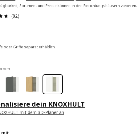
ügbarkeit, Sortiment und Preise können in den Einrichtungshäusern variieren.
Bewertung: 4.7 von 5 Sterne Alle Bewertungen: 82
(82)
e oder Griffe separat erhältlich.
hmen
onalisiere dein KNOXHULT
NOXHULT mit dem 3D-Planer an
 mit