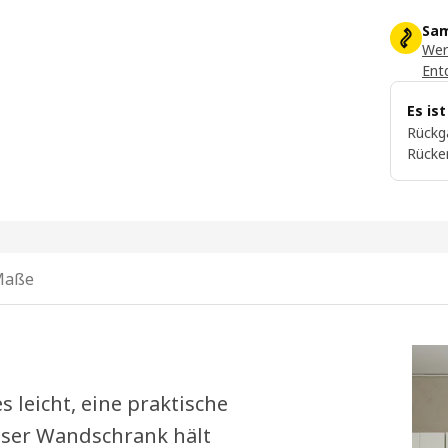
Sam
Wer
Ent
Es is
Rückg
Rücke
Maße
leicht, eine praktische
eser Wandschrank hält