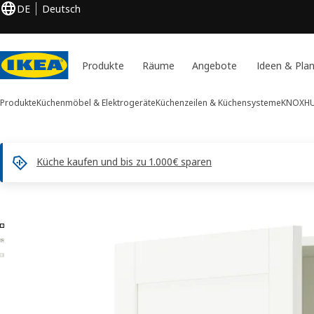
DE
Deutsch
Produkte
Räume
Angebote
Ideen & Pla
Produkte
Küchenmöbel & Elektrogeräte
Küchenzeilen & Küchensysteme
KNOXHU
Küche kaufen und bis zu 1.000€ sparen
3 KNOXHULT -Bilder
duktinformation