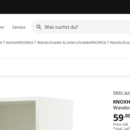
ner
Service
LT Küchen
KNOXHULT Wandschränke & Unterschränke
KNOXHULT
Wandschrank
Mehr au
KNOXH
Wandsc
Pre
59
.
0
Preis inkl
*zzgl.
Lie