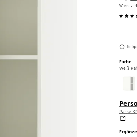
Warenverf
Knöpf
Farbe
Weiß Ra
Pers
Passe K
Ergänze