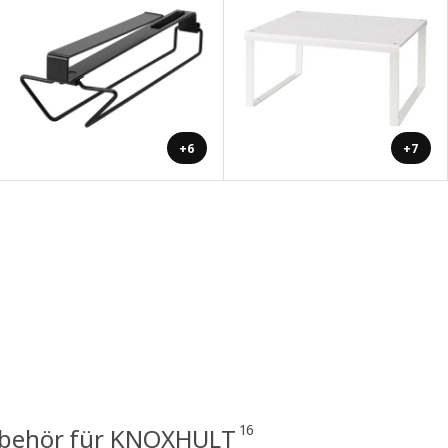
+6
+7
16
behör für KNOXHULT