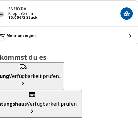
ENERYDA
Knopf, 35 mm
In de
Preis 10.00€/2 Stück
10
.
00
€
/2 Stück
Mehr anzeigen
ekommst du es
rung
Verfügbarkeit prüfen...
chtungshaus
Verfügbarkeit prüfen...