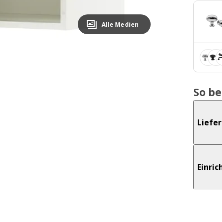
Alle Medien
So b
Liefe
Einri