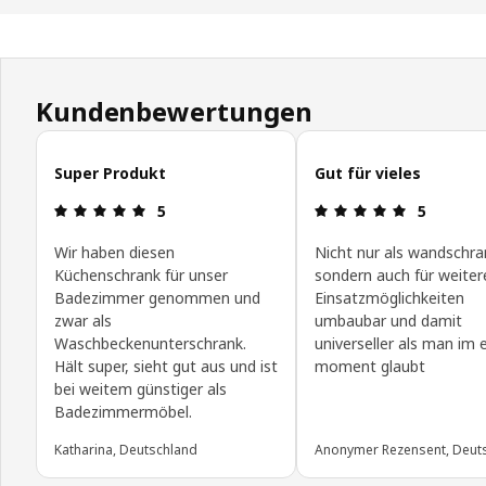
Kundenbewertungen
Kundenbewertungen überspringen
Super Produkt
Gut für vieles
Bewertung: 5 von 5 Sterne
Bewertung:
5
5
Wir haben diesen
Nicht nur als wandschra
Küchenschrank für unser
sondern auch für weiter
Badezimmer genommen und
Einsatzmöglichkeiten
zwar als
umbaubar und damit
Waschbeckenunterschrank.
universeller als man im 
Hält super, sieht gut aus und ist
moment glaubt
bei weitem günstiger als
Badezimmermöbel.
Katharina, Deutschland
Anonymer Rezensent, Deut