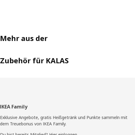
Mehr aus der
Zubehör für KALAS
Fußzeile
IKEA Family
Exklusive Angebote, gratis Heißgetränk und Punkte sammeln mit
dem Treuebonus von IKEA Family.
Du bist bereits Mitglied? Hier einloggen.