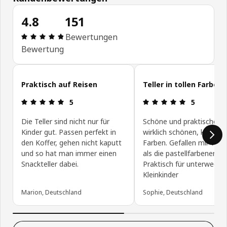
4.8
151
Bewertung: 4.8 von 5 Sterne Alle Bewertungen: 1
Bewertungen
Bewertung
Kundenbewertungen überspringen
Praktisch auf Reisen
Teller in tollen Farben
Bewertung: 5 von 5 Sterne
Bewertung: 
5
5
Die Teller sind nicht nur für
Schöne und praktische Tel
Kinder gut. Passen perfekt in
wirklich schönen, knallige
den Koffer, gehen nicht kaputt
Farben. Gefallen mir viel 
und so hat man immer einen
als die pastellfarbenen Tel
Snackteller dabei.
Praktisch für unterwegs u
Kleinkinder
Marion, Deutschland
Sophie, Deutschland