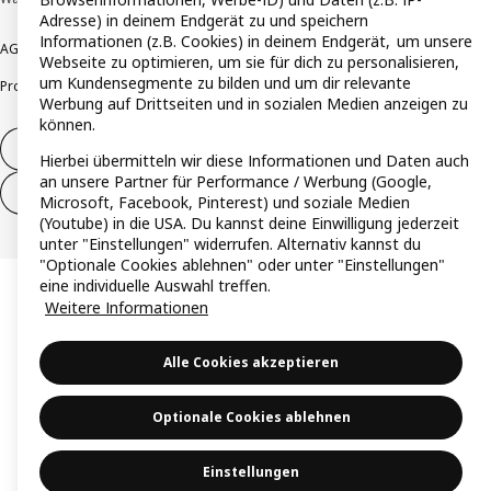
Adresse) in deinem Endgerät zu und speichern
Informationen (z.B. Cookies) in deinem Endgerät, um unsere
AGB
Barrierefreiheit
Cookie-Richtlinie
Datenschutzerklärung
Impressum
Webseite zu optimieren, um sie für dich zu personalisieren,
um Kundensegmente zu bilden und um dir relevante
Produktrückrufe
Responsible Disclosure
Vertrauensstelle
Werbung auf Drittseiten und in sozialen Medien anzeigen zu
können.
Vertrag widerrufen
Hierbei übermitteln wir diese Informationen und Daten auch
an unsere Partner für Performance / Werbung (Google,
Vertrag widerrufen (Services & Leistungen)
Microsoft, Facebook, Pinterest) und soziale Medien
(Youtube) in die USA. Du kannst deine Einwilligung jederzeit
unter "Einstellungen" widerrufen. Alternativ kannst du
"Optionale Cookies ablehnen" oder unter "Einstellungen"
eine individuelle Auswahl treffen.
Weitere Informationen
Alle Cookies akzeptieren
Optionale Cookies ablehnen
Einstellungen