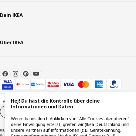
Dein IKEA
Über IKEA
Hej! Du hast die Kontrolle über deine
Informationen und Daten
Cookie-Einstellungen
DE
Wenn du uns durch Anklicken von "Alle Cookies akzeptieren"
deine Einwilligung erteilst, greifen wir (Ikea Deutschland und
unsere Partner) auf Informationen (z.B. Gerätekennung,
IKEA Deutschland GmbH & Co. KG - Am Wandersmann 2-4, 65719 Hofheim-
Wallau © Inter IKEA Systems B.V. 1999-2026
Browserinformationen, Werbe-ID) und Daten (z.B. IP-