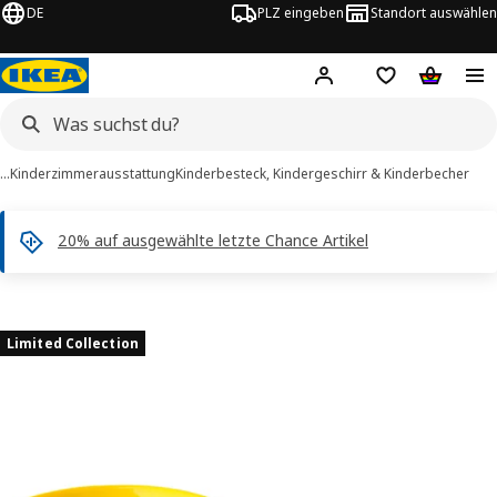
DE
PLZ eingeben
Standort auswählen
Hej!
Hier einloggen
Merkzettel
Warenko
…
Kinderzimmerausstattung
Kinderbesteck, Kindergeschirr & Kinderbecher
20% auf ausgewählte letzte Chance Artikel
ALAS -Bilder
tinformation
Limited Collection