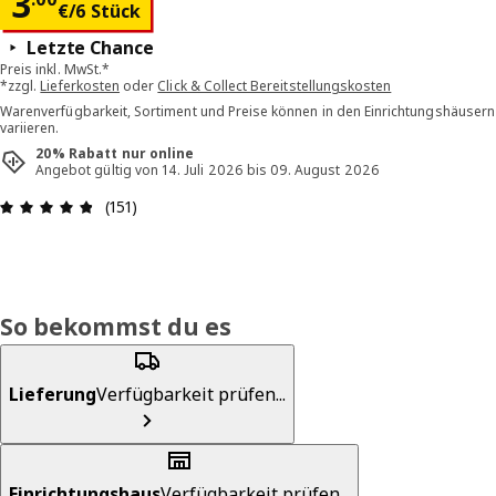
Preis 3.00€/6 Stück
3
€
/6 Stück
Letzte Chance
Preis inkl. MwSt.*
*zzgl.
Lieferkosten
oder
Click & Collect Bereitstellungskosten
Warenverfügbarkeit, Sortiment und Preise können in den Einrichtungshäusern
variieren.
20% Rabatt nur online
Angebot gültig von 14. Juli 2026 bis 09. August 2026
Bewertung: 4.8 von 5 Sterne Alle Bewertungen: 
(151)
So bekommst du es
Lieferung
Verfügbarkeit prüfen...
Einrichtungshaus
Verfügbarkeit prüfen...