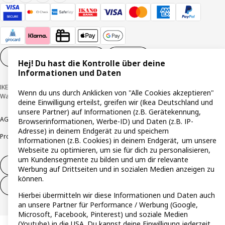
Cookie-Einstellungen
DE
Hej! Du hast die Kontrolle über deine
Informationen und Daten
IKEA Deutschland GmbH & Co. KG - Am Wandersmann 2-4, 65719 Hofheim-
Wenn du uns durch Anklicken von "Alle Cookies akzeptieren"
Wallau © Inter IKEA Systems B.V. 1999-2026
deine Einwilligung erteilst, greifen wir (Ikea Deutschland und
unsere Partner) auf Informationen (z.B. Gerätekennung,
AGB
Barrierefreiheit
Cookie-Richtlinie
Datenschutzerklärung
Impressum
Browserinformationen, Werbe-ID) und Daten (z.B. IP-
Adresse) in deinem Endgerät zu und speichern
Produktrückrufe
Responsible Disclosure
Vertrauensstelle
Informationen (z.B. Cookies) in deinem Endgerät, um unsere
Webseite zu optimieren, um sie für dich zu personalisieren,
um Kundensegmente zu bilden und um dir relevante
Vertrag widerrufen
Werbung auf Drittseiten und in sozialen Medien anzeigen zu
können.
Vertrag widerrufen (Services & Leistungen)
Hierbei übermitteln wir diese Informationen und Daten auch
an unsere Partner für Performance / Werbung (Google,
Microsoft, Facebook, Pinterest) und soziale Medien
(Youtube) in die USA. Du kannst deine Einwilligung jederzeit