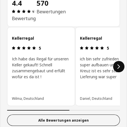
4.4
570
Bewertung: 4.4 von 5 Sterne Alle Bewertungen: 
Bewertungen
Bewertung
Kundenbewertungen überspringen
Kellerregal
Kellerregal
Bewertung: 5 von 5 Sterne
Bewertung: 
5
5
Ich habe das Regal für unseren
ich bin sehr zufrieden lies
Keller gekauft! Schnell
super aufbauen und durc
zusammengebaut und erfüllt
Kreuz ist es sehr stabil. D
wofür es da ist !
Lieferung war super
Wilma, Deutschland
Daniel, Deutschland
Alle Bewertungen anzeigen