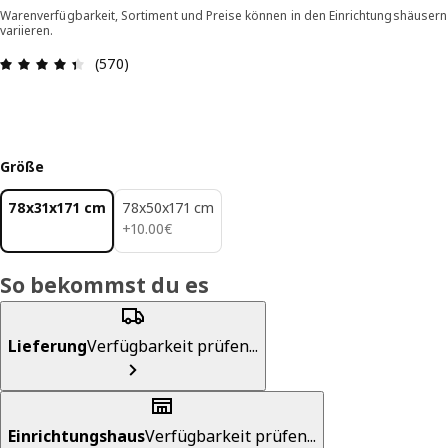
Warenverfügbarkeit, Sortiment und Preise können in den Einrichtungshäusern
variieren.
Bewertung: 4.4 von 5 Sterne Alle Bewertungen:
(570)
Größe
78x31x171 cm
78x50x171 cm
10.00€
+
10
.
00
€
So bekommst du es
Lieferung
Verfügbarkeit prüfen...
Einrichtungshaus
Verfügbarkeit prüfen...