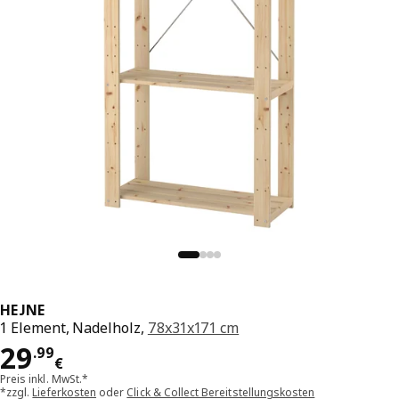
HEJNE
1 Element, Nadelholz,
78x31x171 cm
Preis 29.99€
29
.
99
€
Preis inkl. MwSt.*
*zzgl.
Lieferkosten
oder
Click & Collect Bereitstellungskosten