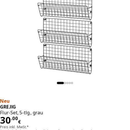
Neu
GREJIG
Flur-Set, 5-tlg., grau
Preis 30.00€
30
.
00
€
Preis inkl. MwSt.*