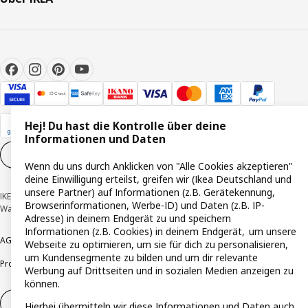
Hej! Du hast die Kontrolle über deine
Informationen und Daten
Cookie-Einstellungen
DE
Wenn du uns durch Anklicken von "Alle Cookies akzeptieren"
deine Einwilligung erteilst, greifen wir (Ikea Deutschland und
unsere Partner) auf Informationen (z.B. Gerätekennung,
IKEA Deutschland GmbH & Co. KG - Am Wandersmann 2-4, 65719 Hofheim-
Browserinformationen, Werbe-ID) und Daten (z.B. IP-
Wallau © Inter IKEA Systems B.V. 1999-2026
Adresse) in deinem Endgerät zu und speichern
Informationen (z.B. Cookies) in deinem Endgerät, um unsere
AGB
Barrierefreiheit
Cookie-Richtlinie
Datenschutzerklärung
Impressum
Webseite zu optimieren, um sie für dich zu personalisieren,
um Kundensegmente zu bilden und um dir relevante
Produktrückrufe
Responsible Disclosure
Vertrauensstelle
Werbung auf Drittseiten und in sozialen Medien anzeigen zu
können.
Vertrag widerrufen
Hierbei übermitteln wir diese Informationen und Daten auch