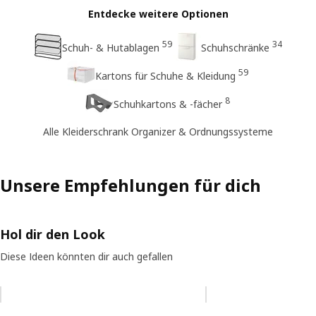
Entdecke weitere Optionen
59
34
Schuh- & Hutablagen
Schuhschränke
59
Kartons für Schuhe & Kleidung
8
Schuhkartons & -fächer
Alle Kleiderschrank Organizer & Ordnungssysteme
Unsere Empfehlungen für dich
Hol dir den Look
Diese Ideen könnten dir auch gefallen
Eintrag überspringen