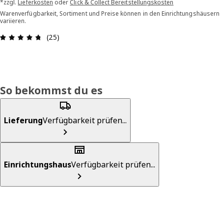
*zzgl.
Lieferkosten
oder
Click & Collect Bereitstellungskosten
Warenverfügbarkeit, Sortiment und Preise können in den Einrichtungshäusern
variieren.
Bewertung: 4.7 von 5 Sterne Alle Bewertungen:
(25)
So bekommst du es
Lieferung
Verfügbarkeit prüfen...
Einrichtungshaus
Verfügbarkeit prüfen...