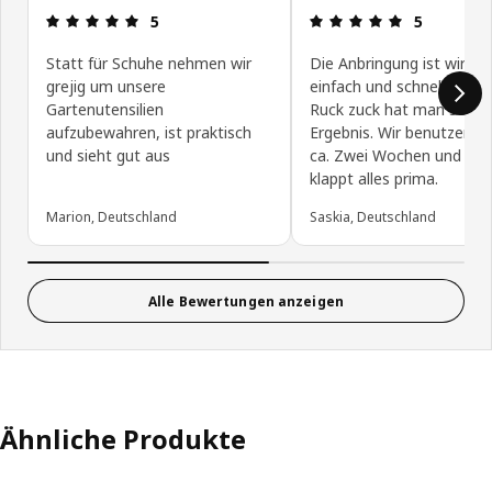
Bewertung: 5 von 5 Sterne
Bewertung: 
5
5
Statt für Schuhe nehmen wir
Die Anbringung ist wirklic
grejig um unsere
einfach und schnell gema
Gartenutensilien
Ruck zuck hat man sein
aufzubewahren, ist praktisch
Ergebnis. Wir benutzen es
und sieht gut aus
ca. Zwei Wochen und das
klappt alles prima.
Marion, Deutschland
Saskia, Deutschland
Alle Bewertungen anzeigen
Ähnliche Produkte