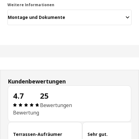
Weitere Informationen
Montage und Dokumente
Kundenbewertungen
4.7
25
Bewertung: 4.7 von 5 Sterne Alle Bewertungen: 
Bewertungen
Bewertung
Kundenbewertungen überspringen
Terrassen-Aufräumer
Sehr gut.