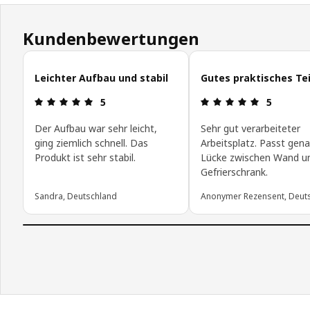
Kundenbewertungen
Kundenbewertungen überspringen
Leichter Aufbau und stabil
Gutes praktisches Tei
Bewertung: 5 von 5 Sterne
Bewertung:
5
5
Der Aufbau war sehr leicht,
Sehr gut verarbeiteter
ging ziemlich schnell. Das
Arbeitsplatz. Passt gena
Produkt ist sehr stabil.
Lücke zwischen Wand u
Gefrierschrank.
Sandra, Deutschland
Anonymer Rezensent, Deut