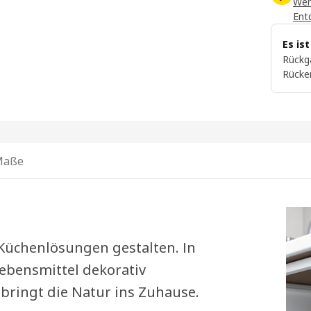
Wer
Ent
Es is
Rückg
Rücke
Maße
 Küchenlösungen gestalten. In
bensmittel dekorativ
bringt die Natur ins Zuhause.