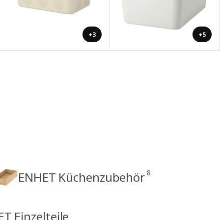
+3
+5
8
ENHET Küchenzubehör
T Einzelteile