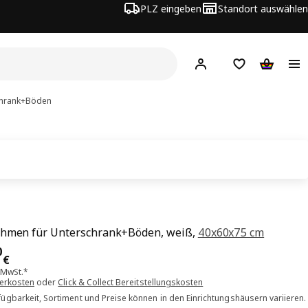
PLZ eingeben
Standort auswählen
Hej!
Hier einloggen
Merkzettel
Warenko
chrank+Böden
ahmen für Unterschrank+Böden, weiß,
40x60x75 cm
is 69.00€
0
€
. MwSt.*
ferkosten
oder
Click & Collect Bereitstellungskosten
ügbarkeit, Sortiment und Preise können in den Einrichtungshäusern variieren.