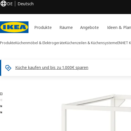
DE
Deutsch
Produkte
Räume
Angebote
Ideen & Pla
Produkte
Küchenmöbel & Elektrogeräte
Küchenzeilen & Küchensysteme
ENHET 
Küche kaufen und bis zu 1.000€ sparen
4 ENHET -Bilder
duktinformation