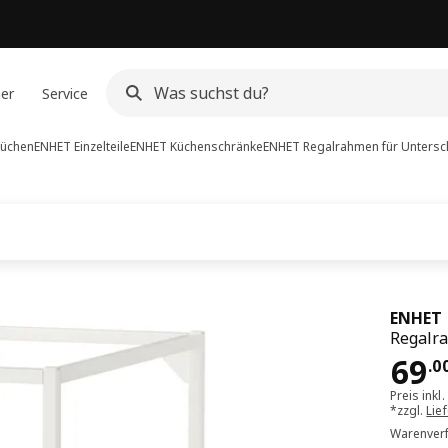
ner
Service
Küchen
ENHET Einzelteile
ENHET Küchenschränke
ENHET
Regalrahmen für Unters
ENHET
Regalr
Pre
69
.
0
Preis inkl
*zzgl.
Lie
Warenverf