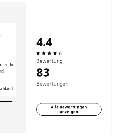
l
4.4
 5 von 5 Sterne
Bewertung: 4.4 von 5 Sterne Alle Be
Bewertung
u in die
83
nd
Bewertungen
schland
Alle Bewertungen
anzeigen