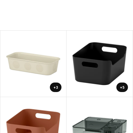
+3
+5