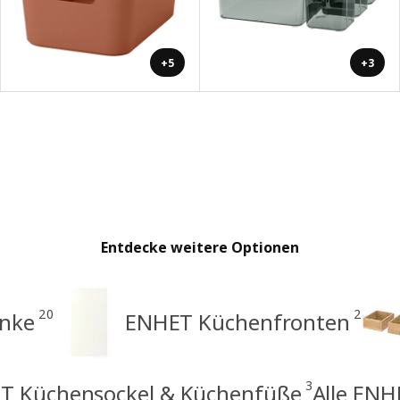
+5
+3
Entdecke weitere Optionen
20
2
nke
ENHET Küchenfronten
3
T Küchensockel & Küchenfüße
Alle ENHE