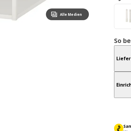
Alle Medien
So b
Liefe
Einri
Sam