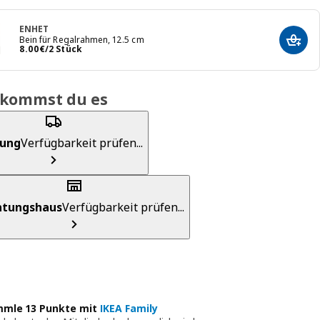
ENHET
Bein für Regalrahmen, 12.5 cm
In de
Preis 8.00€/2 Stück
8
.
00
€
/2 Stück
ekommst du es
rung
Verfügbarkeit prüfen...
chtungshaus
Verfügbarkeit prüfen...
mle 13 Punkte mit
IKEA Family