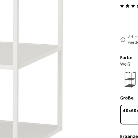
Arbei
werde
Farbe
Weiß
Größe
40x60
Ergänze