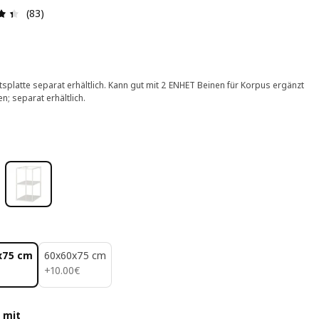
Bewertung: 4.4 von 5 Sterne Alle Bewertungen: 83
(83)
tsplatte separat erhältlich. Kann gut mit 2 ENHET Beinen für Korpus ergänzt
n; separat erhältlich.
x75 cm
60x60x75 cm
10.00€
+
10
.
00
€
 mit