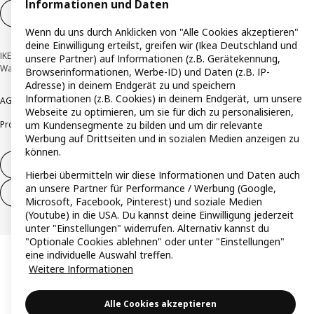
Informationen und Daten
Cookie-Einstellungen
DE
Wenn du uns durch Anklicken von "Alle Cookies akzeptieren"
deine Einwilligung erteilst, greifen wir (Ikea Deutschland und
IKEA Deutschland GmbH & Co. KG - Am Wandersmann 2-4, 65719 Hofheim-
unsere Partner) auf Informationen (z.B. Gerätekennung,
Wallau © Inter IKEA Systems B.V. 1999-2026
Browserinformationen, Werbe-ID) und Daten (z.B. IP-
Adresse) in deinem Endgerät zu und speichern
Informationen (z.B. Cookies) in deinem Endgerät, um unsere
AGB
Barrierefreiheit
Cookie-Richtlinie
Datenschutzerklärung
Impressum
Webseite zu optimieren, um sie für dich zu personalisieren,
Produktrückrufe
Responsible Disclosure
Vertrauensstelle
um Kundensegmente zu bilden und um dir relevante
Werbung auf Drittseiten und in sozialen Medien anzeigen zu
können.
Vertrag widerrufen
Hierbei übermitteln wir diese Informationen und Daten auch
an unsere Partner für Performance / Werbung (Google,
Vertrag widerrufen (Services & Leistungen)
Microsoft, Facebook, Pinterest) und soziale Medien
(Youtube) in die USA. Du kannst deine Einwilligung jederzeit
unter "Einstellungen" widerrufen. Alternativ kannst du
"Optionale Cookies ablehnen" oder unter "Einstellungen"
eine individuelle Auswahl treffen.
Weitere Informationen
Alle Cookies akzeptieren