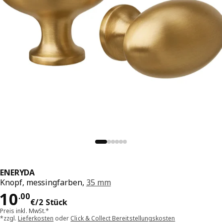
ENERYDA
Knopf, messingfarben,
35 mm
Preis 10.00€/2 Stück
10
.
00
€
/2 Stück
Preis inkl. MwSt.*
*zzgl.
Lieferkosten
oder
Click & Collect Bereitstellungskosten