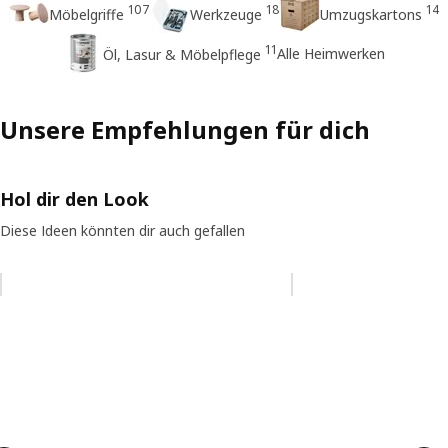
107
18
14
Möbelgriffe
Werkzeuge
Umzugskartons
11
Alle Heimwerken
Öl, Lasur & Möbelpflege
Unsere Empfehlungen für dich
Hol dir den Look
Diese Ideen könnten dir auch gefallen
Eintrag überspringen