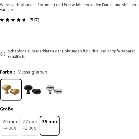
Warenverfügbarkeit, Sortiment und Preise können in den Einrichtungshäusern
variieren.
Bewertung: 4.6 von 5 Sterne Alle Bewertungen: 
(517)
Schablone zum Markieren der Bohrungen für Griffe und Knöpfe separat
erhältlich.
Farbe
:
Messingfarben
Größe
20 mm
27 mm
35 mm
4.00€
2.00€
−
4
.
00
€
−
2
.
00
€