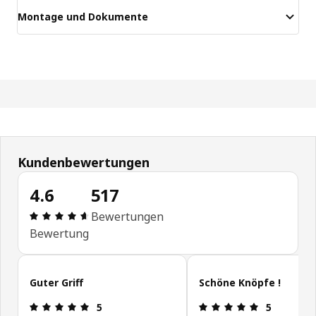
Montage und Dokumente
Kundenbewertungen
4.6
517
Bewertung: 4.6 von 5 Sterne Alle Bewertungen: 
Bewertungen
Bewertung
Kundenbewertungen überspringen
Guter Griff
Schöne Knöpfe !
Bewertung: 5 von 5 Sterne
Bewertung: 
5
5