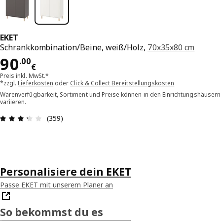
EKET
Schrankkombination/Beine, weiß/Holz,
70x35x80 cm
Preis 90.00€
90
.
00
€
Preis inkl. MwSt.*
*zzgl.
Lieferkosten
oder
Click & Collect Bereitstellungskosten
Warenverfügbarkeit, Sortiment und Preise können in den Einrichtungshäusern
variieren.
Bewertung: 3.3 von 5 Sterne Alle Bewertungen: 
(359)
Personalisiere dein EKET
Passe EKET mit unserem Planer an
So bekommst du es