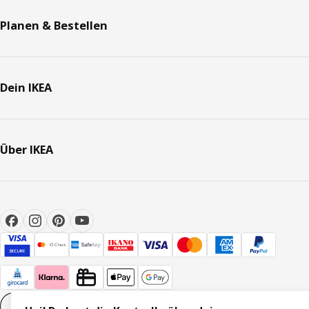
Planen & Bestellen
Dein IKEA
Über IKEA
Cookie-Einstellungen
DE