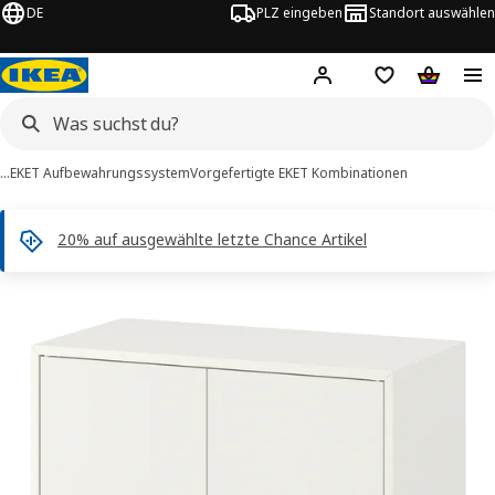
DE
PLZ eingeben
Standort auswählen
Hej!
Hier einloggen
Merkzettel
Warenko
…
EKET Aufbewahrungssystem
Vorgefertigte EKET Kombinationen
20% auf ausgewählte letzte Chance Artikel
KET -Bilder
tinformation