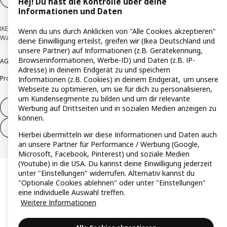
Hej! Du hast die Kontrolle über deine
Informationen und Daten
IKEA Deutschland GmbH & Co. KG - Am Wandersmann 2-4, 65719 Hofheim-
Wenn du uns durch Anklicken von "Alle Cookies akzeptieren"
Wallau © Inter IKEA Systems B.V. 1999-2026
deine Einwilligung erteilst, greifen wir (Ikea Deutschland und
unsere Partner) auf Informationen (z.B. Gerätekennung,
Browserinformationen, Werbe-ID) und Daten (z.B. IP-
AGB
Barrierefreiheit
Cookie-Richtlinie
Datenschutzerklärung
Impressum
Adresse) in deinem Endgerät zu und speichern
Produktrückrufe
Responsible Disclosure
Vertrauensstelle
Informationen (z.B. Cookies) in deinem Endgerät, um unsere
Webseite zu optimieren, um sie für dich zu personalisieren,
um Kundensegmente zu bilden und um dir relevante
Vertrag widerrufen
Werbung auf Drittseiten und in sozialen Medien anzeigen zu
können.
Vertrag widerrufen (Services & Leistungen)
Hierbei übermitteln wir diese Informationen und Daten auch
an unsere Partner für Performance / Werbung (Google,
Microsoft, Facebook, Pinterest) und soziale Medien
(Youtube) in die USA. Du kannst deine Einwilligung jederzeit
unter "Einstellungen" widerrufen. Alternativ kannst du
"Optionale Cookies ablehnen" oder unter "Einstellungen"
eine individuelle Auswahl treffen.
Weitere Informationen