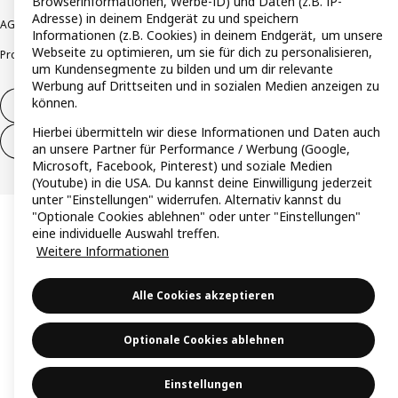
Browserinformationen, Werbe-ID) und Daten (z.B. IP-
Adresse) in deinem Endgerät zu und speichern
AGB
Barrierefreiheit
Cookie-Richtlinie
Datenschutzerklärung
Impressum
Informationen (z.B. Cookies) in deinem Endgerät, um unsere
Webseite zu optimieren, um sie für dich zu personalisieren,
Produktrückrufe
Responsible Disclosure
Vertrauensstelle
um Kundensegmente zu bilden und um dir relevante
Werbung auf Drittseiten und in sozialen Medien anzeigen zu
können.
Vertrag widerrufen
Hierbei übermitteln wir diese Informationen und Daten auch
Vertrag widerrufen (Services & Leistungen)
an unsere Partner für Performance / Werbung (Google,
Microsoft, Facebook, Pinterest) und soziale Medien
(Youtube) in die USA. Du kannst deine Einwilligung jederzeit
unter "Einstellungen" widerrufen. Alternativ kannst du
"Optionale Cookies ablehnen" oder unter "Einstellungen"
eine individuelle Auswahl treffen.
Weitere Informationen
Alle Cookies akzeptieren
Optionale Cookies ablehnen
Einstellungen