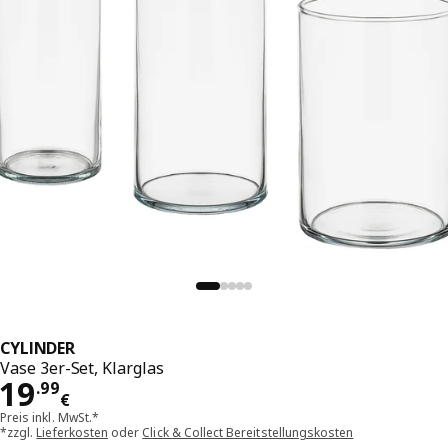
CYLINDER
Vase 3er-Set, Klarglas
Preis 19.99€
19
.
99
€
Preis inkl. MwSt.*
*zzgl.
Lieferkosten
oder
Click & Collect Bereitstellungskosten