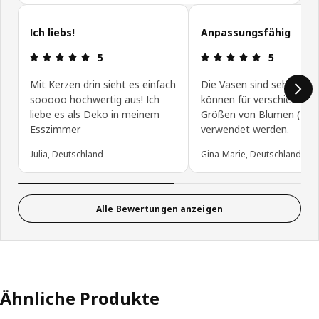
Kundenbewertungen überspringen
Ich liebs!
Anpassungsfähig
Bewertung: 5 von 5 Sterne
Bewertung: 
5
5
Mit Kerzen drin sieht es einfach
Die Vasen sind sehr gut 
sooooo hochwertig aus! Ich
können für verschiedene
liebe es als Deko in meinem
Größen von Blumen ( -st
Esszimmer
verwendet werden.
Julia, Deutschland
Gina-Marie, Deutschland
Alle Bewertungen anzeigen
Ähnliche Produkte