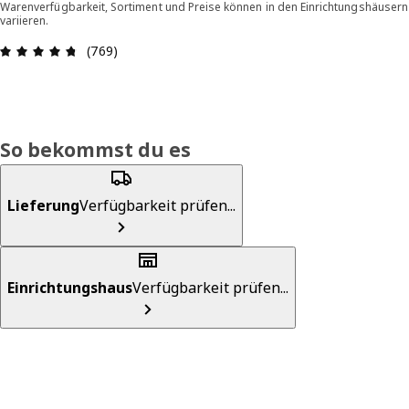
Warenverfügbarkeit, Sortiment und Preise können in den Einrichtungshäusern
variieren.
Bewertung: 4.7 von 5 Sterne Alle Bewertungen:
(769)
So bekommst du es
Lieferung
Verfügbarkeit prüfen...
Einrichtungshaus
Verfügbarkeit prüfen...