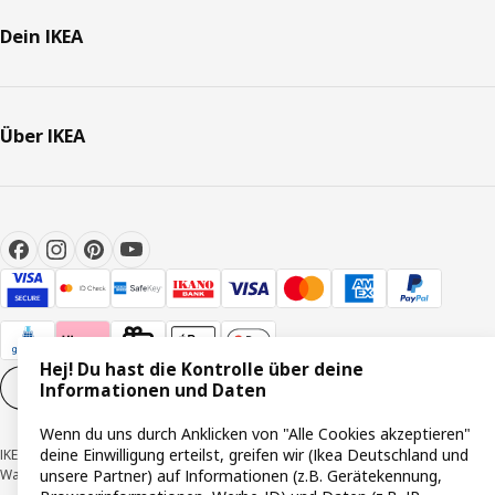
Dein IKEA
Über IKEA
Hej! Du hast die Kontrolle über deine
Cookie-Einstellungen
DE
Informationen und Daten
Wenn du uns durch Anklicken von "Alle Cookies akzeptieren"
deine Einwilligung erteilst, greifen wir (Ikea Deutschland und
IKEA Deutschland GmbH & Co. KG - Am Wandersmann 2-4, 65719 Hofheim-
Wallau © Inter IKEA Systems B.V. 1999-2026
unsere Partner) auf Informationen (z.B. Gerätekennung,