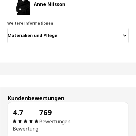
Anne Nilsson
Weitere Informationen
Materialien und Pflege
Kundenbewertungen
4.7
769
Bewertung: 4.7 von 5 Sterne Alle Bewertungen: 
Bewertungen
Bewertung