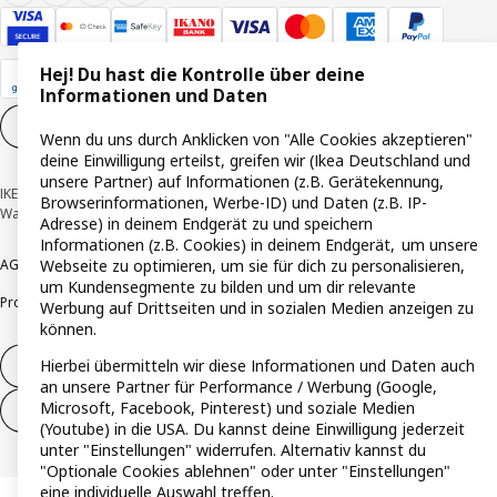
Hej! Du hast die Kontrolle über deine
Informationen und Daten
Cookie-Einstellungen
DE
Wenn du uns durch Anklicken von "Alle Cookies akzeptieren"
deine Einwilligung erteilst, greifen wir (Ikea Deutschland und
unsere Partner) auf Informationen (z.B. Gerätekennung,
IKEA Deutschland GmbH & Co. KG - Am Wandersmann 2-4, 65719 Hofheim-
Browserinformationen, Werbe-ID) und Daten (z.B. IP-
Wallau © Inter IKEA Systems B.V. 1999-2026
Adresse) in deinem Endgerät zu und speichern
Informationen (z.B. Cookies) in deinem Endgerät, um unsere
AGB
Barrierefreiheit
Cookie-Richtlinie
Datenschutzerklärung
Impressum
Webseite zu optimieren, um sie für dich zu personalisieren,
um Kundensegmente zu bilden und um dir relevante
Produktrückrufe
Responsible Disclosure
Vertrauensstelle
Werbung auf Drittseiten und in sozialen Medien anzeigen zu
können.
Hierbei übermitteln wir diese Informationen und Daten auch
Vertrag widerrufen
an unsere Partner für Performance / Werbung (Google,
Microsoft, Facebook, Pinterest) und soziale Medien
Vertrag widerrufen (Services & Leistungen)
(Youtube) in die USA. Du kannst deine Einwilligung jederzeit
unter "Einstellungen" widerrufen. Alternativ kannst du
"Optionale Cookies ablehnen" oder unter "Einstellungen"
eine individuelle Auswahl treffen.