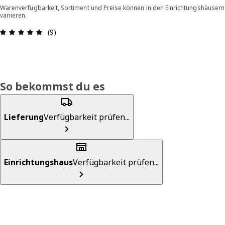
Warenverfügbarkeit, Sortiment und Preise können in den Einrichtungshäusern
variieren.
Bewertung: 4.9 von 5 Sterne Alle Bewertungen: 
(9)
So bekommst du es
Lieferung
Verfügbarkeit prüfen...
Einrichtungshaus
Verfügbarkeit prüfen...