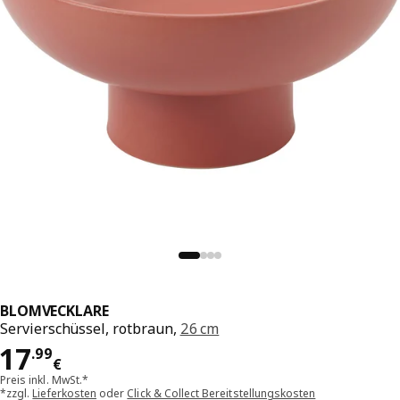
BLOMVECKLARE
Servierschüssel, rotbraun,
26 cm
Preis 17.99€
17
.
99
€
Preis inkl. MwSt.*
*zzgl.
Lieferkosten
oder
Click & Collect Bereitstellungskosten