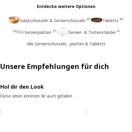
Entdecke weitere Optionen
41
41
Salatschüsseln & Servierschüsseln
Tabletts
21
6
Servierplatten
Servier- & Tortenständer
Alle Servierschüsseln, -platten & Tabletts
Unsere Empfehlungen für dich
Hol dir den Look
Diese Ideen könnten dir auch gefallen
Eintrag überspringen