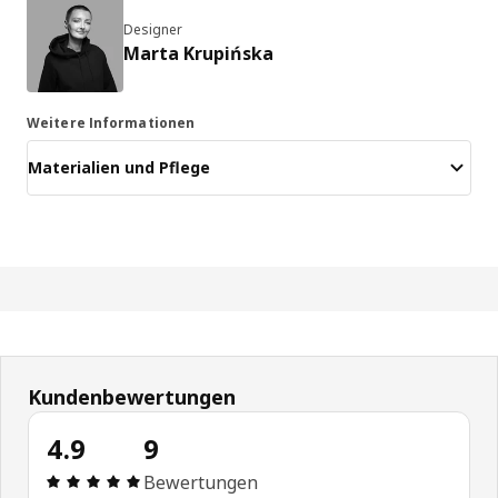
Designer
Marta Krupińska
Weitere Informationen
Materialien und Pflege
Kundenbewertungen
4.9
9
Bewertung: 4.9 von 5 Sterne Alle Bewertungen: 9
Bewertungen