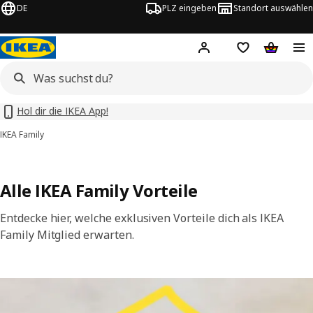
DE
PLZ eingeben
Standort auswählen
Hej!
Hier einloggen
Merkzettel
Warenko
Hol dir die IKEA App!
IKEA Family
Alle IKEA Family Vorteile
Entdecke hier, welche exklusiven Vorteile dich als IKEA
Family Mitglied erwarten.