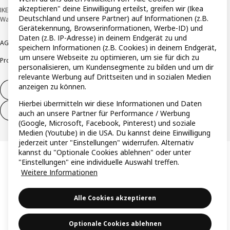
akzeptieren" deine Einwilligung erteilst, greifen wir (Ikea
IKEA Deutschland GmbH & Co. KG - Am Wandersmann 2-4, 65719 Hofheim-
Deutschland und unsere Partner) auf Informationen (z.B.
Wallau © Inter IKEA Systems B.V. 1999-2026
Gerätekennung, Browserinformationen, Werbe-ID) und
Daten (z.B. IP-Adresse) in deinem Endgerät zu und
AGB
Barrierefreiheit
Cookie-Richtlinie
Datenschutzerklärung
Impressum
speichern Informationen (z.B. Cookies) in deinem Endgerät,
um unsere Webseite zu optimieren, um sie für dich zu
Produktrückrufe
Responsible Disclosure
Vertrauensstelle
personalisieren, um Kundensegmente zu bilden und um dir
relevante Werbung auf Drittseiten und in sozialen Medien
anzeigen zu können.
Vertrag widerrufen
Hierbei übermitteln wir diese Informationen und Daten
Vertrag widerrufen (Services & Leistungen)
auch an unsere Partner für Performance / Werbung
(Google, Microsoft, Facebook, Pinterest) und soziale
Medien (Youtube) in die USA. Du kannst deine Einwilligung
jederzeit unter "Einstellungen" widerrufen. Alternativ
kannst du "Optionale Cookies ablehnen" oder unter
"Einstellungen" eine individuelle Auswahl treffen.
Weitere Informationen
Alle Cookies akzeptieren
Optionale Cookies ablehnen