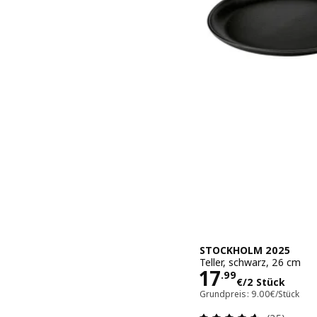
STOCKHOLM 2025
Teller, schwarz, 26 cm
Preis 17.99€
17
.
99
€
/2 Stück
Grundpreis: 9.00€/Stück
Bewertung