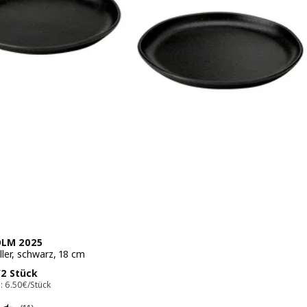
LM 2025
ler, schwarz, 18 cm
s 12.99€/2 Stück
/2 Stück
: 6.50€/Stück
Bewertungen: 4.5 von 5 Sternen. Bewertungen insgesamt