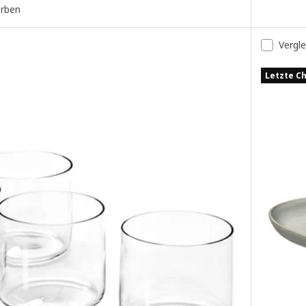
erben
Vergl
Letzte C