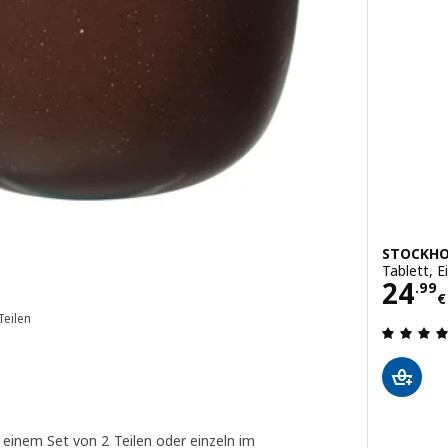
STOCKHO
Tablett, E
St.
Prei
24
.
99
€
Teilen
en: 4.6 von 5 Sternen. Bewertungen insgesamt:
 einem Set von 2 Teilen oder einzeln im