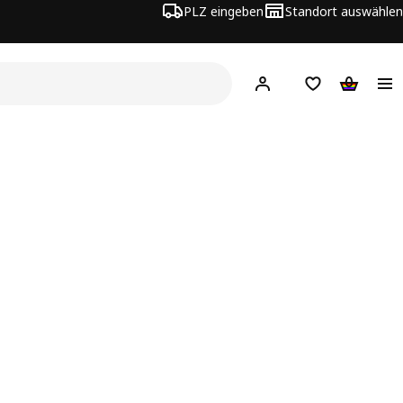
PLZ eingeben
Standort auswählen
Hej!
Hier einloggen
Merkzettel
Warenko