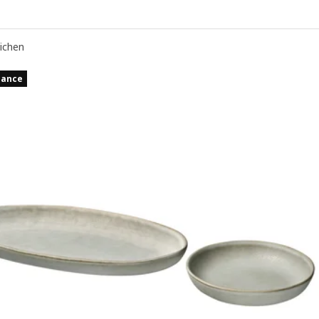
eichen
hance