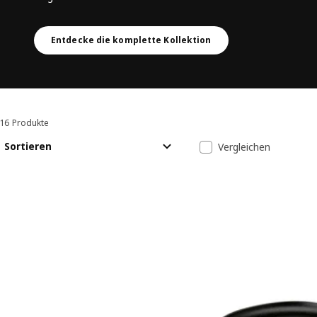
Entdecke die komplette Kollektion
16 Produkte
Sortieren und Filtern
Zu den Ergebnissen springen
Liste der Erge
Sortieren
Vergleichen