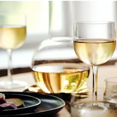
deinen Tisch genauso zu decken, wie du ihn liebst. Jeden Tag neu, i
Auf der Suche nach skandinavischem Porzellan oder skandinavischen 
unserer Klassiker-
Kollektion STOCKHOLM
Geschirr und Accessoires f