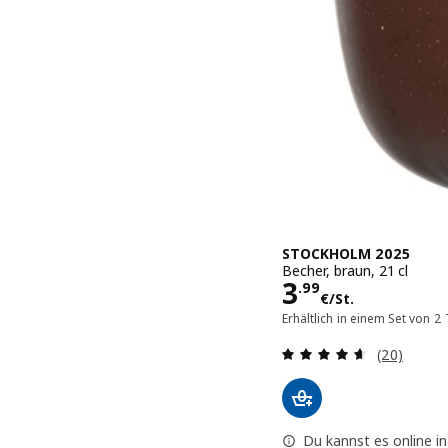
STOCKHOLM 2025
Becher, braun, 21 cl
Preis 3.99€/
3
.
99
€
/St.
Erhältlich in einem Set von 2 
Bewertung
(20)
Du kannst es online in