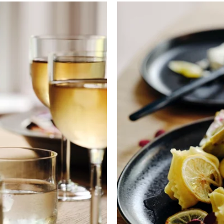
mmer einzigartig.
Weingläser? Entdecke jetzt in
ür einen bunten Alltag.