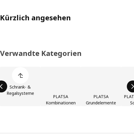
Kürzlich angesehen
Verwandte Kategorien
Liste der Produktkategorien überspringen
Schrank- &
Regalsysteme
PLATSA
PLATSA
PLAT
Kombinationen
Grundelemente
S