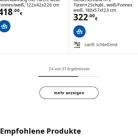
Fonnes/weiß, 122x42x220 cm
Türen+2Schubl., weiß/Fonnes
Preis 418.00€
418
weiß, 180x57x123 cm
.
00
€
Preis 322.00€
322
.
00
€
sanft schließend
24 von 37 Ergebnissen
mehr anzeigen
Empfohlene Produkte