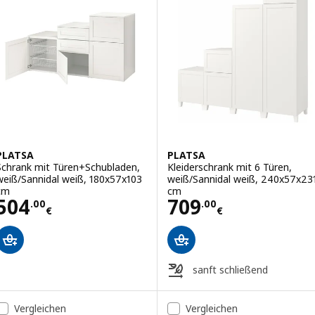
PLATSA
PLATSA
Schrank mit Türen+Schubladen,
Kleiderschrank mit 6 Türen,
weiß/Sannidal weiß, 180x57x103
weiß/Sannidal weiß, 240x57x23
cm
cm
Preis 504.00€
Preis 709.00€
504
709
.
00
.
00
€
€
sanft schließend
Vergleichen
Vergleichen