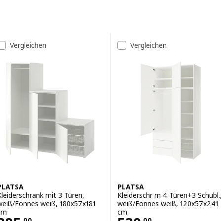
Zu den Ergebnissen springen
Liste der Ergebnisse
Vergleichen
Vergleichen
PLATSA
PLATSA
Kleiderschrank mit 3 Türen,
Kleiderschr m 4 Türen+3 Schubl.
weiß/Fonnes weiß, 180x57x181
weiß/Fonnes weiß, 120x57x241
cm
cm
.
00
.
00