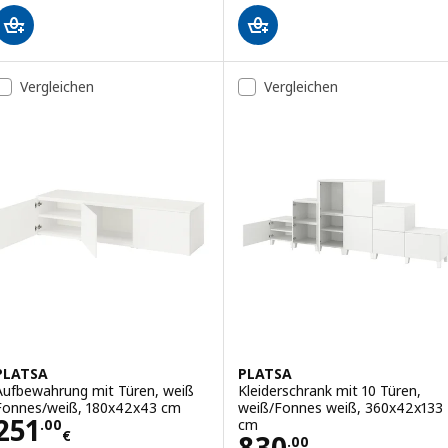
Vergleichen
Vergleichen
PLATSA
PLATSA
Aufbewahrung mit Türen, weiß
Kleiderschrank mit 10 Türen,
Fonnes/weiß, 180x42x43 cm
weiß/Fonnes weiß, 360x42x133
Preis 251.00€
251
cm
.
00
€
Preis 830.00€
830
.
00