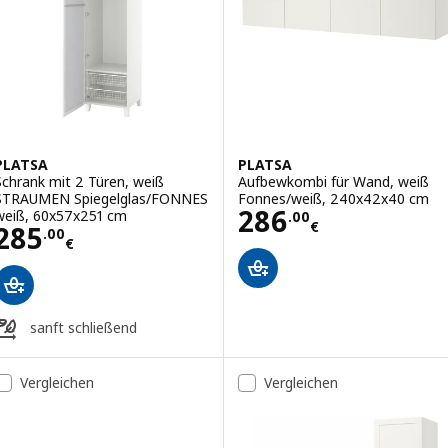
PLATSA
PLATSA
Schrank mit 2 Türen, weiß
Aufbewkombi für Wand, weiß
STRAUMEN Spiegelglas/FONNES
Fonnes/weiß, 240x42x40 cm
Preis 286.00€
286
weiß, 60x57x251 cm
.
00
€
Preis 285.00€
285
.
00
€
sanft schließend
Vergleichen
Vergleichen