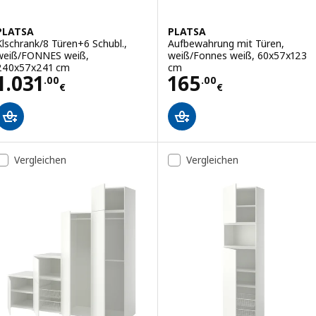
PLATSA
PLATSA
Klschrank/8 Türen+6 Schubl.,
Aufbewahrung mit Türen,
weiß/FONNES weiß,
weiß/Fonnes weiß, 60x57x123
240x57x241 cm
cm
Preis 1031.00€
Preis 165.00€
1.031
165
.
00
.
00
€
€
Vergleichen
Vergleichen