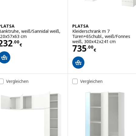
PLATSA
PLATSA
Banktruhe, weiß/Sannidal weiß,
Kleiderschrank m 7
120x57x63 cm
Türen+6Schubl., weiß/Fonnes
Preis 232.00€
232
weiß, 300x42x241 cm
.
00
€
Preis 735.00€
735
.
00
€
Vergleichen
Vergleichen