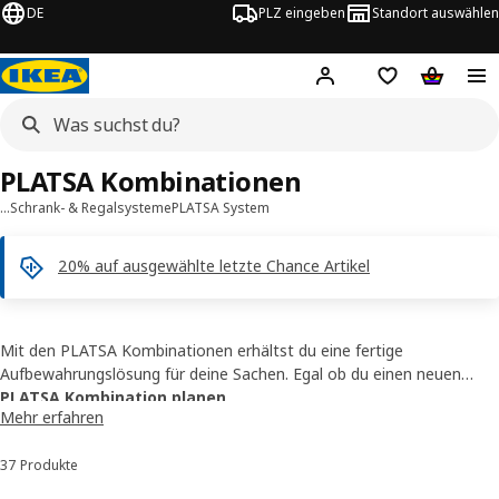
DE
PLZ eingeben
Standort auswählen
Hej!
Hier einloggen
Merkzettel
Warenko
PLATSA Kombinationen
…
Schrank- & Regalsysteme
PLATSA System
20% auf ausgewählte letzte Chance Artikel
Mit den PLATSA Kombinationen erhältst du eine fertige
Aufbewahrungslösung für deine Sachen. Egal ob du einen neuen
Kleiderschrank, eine Kommode oder eine Garderobe benötigst -
PLATSA Kombination planen
Mehr erfahren
PLATSA bietet dir immer viel Platz für all deine Sachen und nutzt
jeden noch so kleinen Winkel in deinem Zuhause!
37 Produkte
Sortieren und Filtern