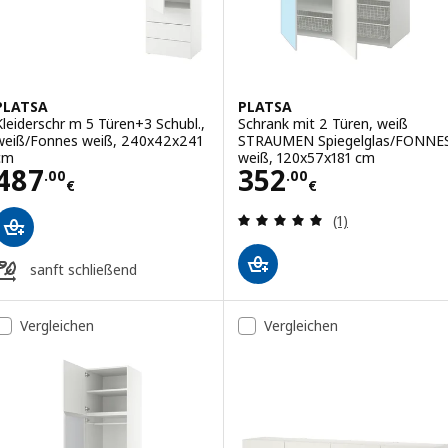
PLATSA
PLATSA
Kleiderschr m 5 Türen+3 Schubl.,
Schrank mit 2 Türen, weiß
weiß/Fonnes weiß, 240x42x241
STRAUMEN Spiegelglas/FONNE
cm
weiß, 120x57x181 cm
Preis 487.00€
Preis 352.00€
487
352
.
00
.
00
€
€
Bewertungen: 5 
(1)
sanft schließend
Vergleichen
Vergleichen