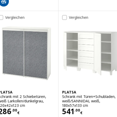
Vergleichen
Vergleichen
PLATSA
PLATSA
Schrank mit 2 Schiebetüren,
Schrank mit Türen+Schubladen,
weiß Larkollen/dunkelgrau,
weiß/SANNIDAL weiß,
120x42x123 cm
180x57x133 cm
Preis 286.00€
Preis 541.00€
286
541
.
00
.
00
€
€