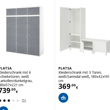
PLATSA
PLATSA
Kleiderschrank mit 6
Kleiderschrank mit 3 Türen,
Schiebetüren, weiß
weiß/Sannidal weiß, 180x42x191
Larkollen/dunkelgrau,
cm
Preis 369.00€
369
180x57x221 cm
.
00
€
Preis 739.00€
739
.
00
€
Bewertungen: 2.8 von 5 Sternen. Bewertungen i
(5)