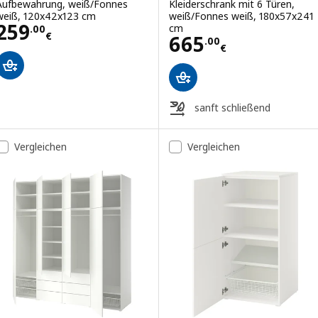
Aufbewahrung, weiß/Fonnes
Kleiderschrank mit 6 Türen,
weiß, 120x42x123 cm
weiß/Fonnes weiß, 180x57x241
Preis 259.00€
259
cm
.
00
€
Preis 665.00€
665
.
00
€
sanft schließend
Vergleichen
Vergleichen