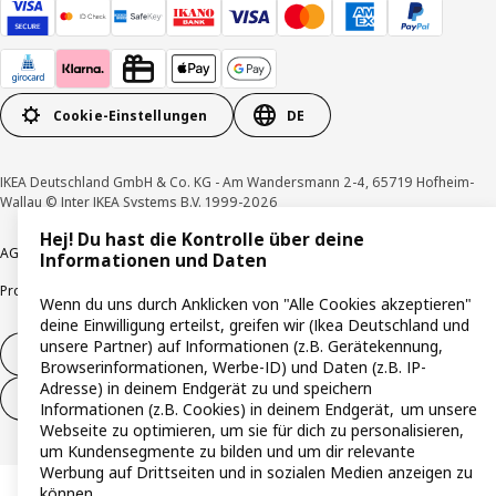
Cookie-Einstellungen
DE
IKEA Deutschland GmbH & Co. KG - Am Wandersmann 2-4, 65719 Hofheim-
Wallau © Inter IKEA Systems B.V. 1999-2026
Hej! Du hast die Kontrolle über deine
AGB
Barrierefreiheit
Cookie-Richtlinie
Datenschutzerklärung
Impressum
Informationen und Daten
Produktrückrufe
Responsible Disclosure
Vertrauensstelle
Wenn du uns durch Anklicken von "Alle Cookies akzeptieren"
deine Einwilligung erteilst, greifen wir (Ikea Deutschland und
unsere Partner) auf Informationen (z.B. Gerätekennung,
Vertrag widerrufen
Browserinformationen, Werbe-ID) und Daten (z.B. IP-
Adresse) in deinem Endgerät zu und speichern
Vertrag widerrufen (Services & Leistungen)
Informationen (z.B. Cookies) in deinem Endgerät, um unsere
Webseite zu optimieren, um sie für dich zu personalisieren,
um Kundensegmente zu bilden und um dir relevante
Werbung auf Drittseiten und in sozialen Medien anzeigen zu
können.