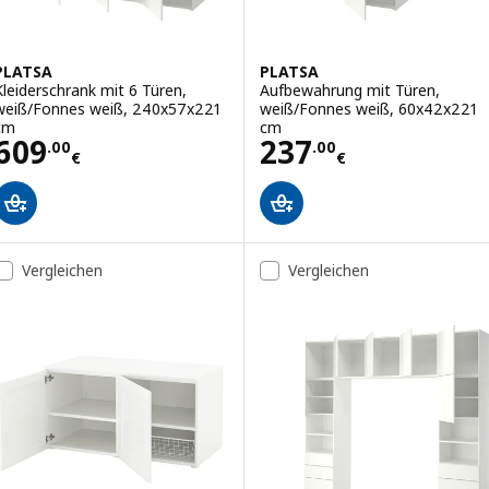
PLATSA
PLATSA
Kleiderschrank mit 6 Türen,
Aufbewahrung mit Türen,
weiß/Fonnes weiß, 240x57x221
weiß/Fonnes weiß, 60x42x221
cm
cm
Preis 609.00€
Preis 237.00€
609
237
.
00
.
00
€
€
Vergleichen
Vergleichen