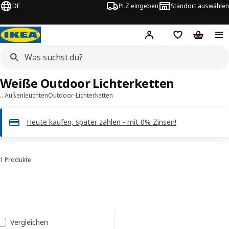
DE
PLZ eingeben
Standort auswählen
Hej!
Hier einloggen
Merkzettel
Warenko
Weiße Outdoor Lichterketten
…
Außenleuchten
Outdoor-Lichterketten
Heute kaufen, später zahlen - mit 0% Zinsen!
1 Produkte
Sortieren und Filtern
Zu den Ergebnissen springen
Liste der Ergebnisse
Vergleichen