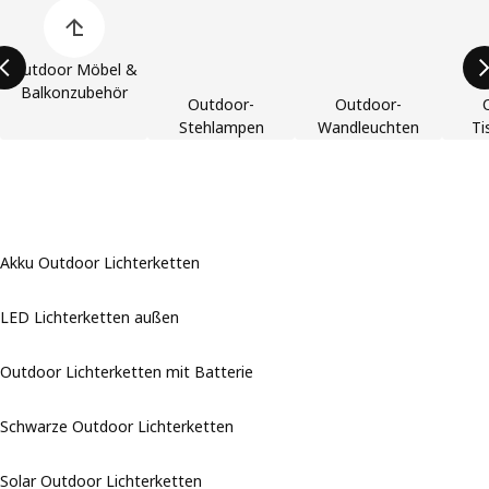
Liste der Produktkategorien überspringen
Outdoor Möbel &
Balkonzubehör
Outdoor-
Outdoor-
Stehlampen
Wandleuchten
Ti
Akku Outdoor Lichterketten
LED Lichterketten außen
Outdoor Lichterketten mit Batterie
Schwarze Outdoor Lichterketten
Solar Outdoor Lichterketten