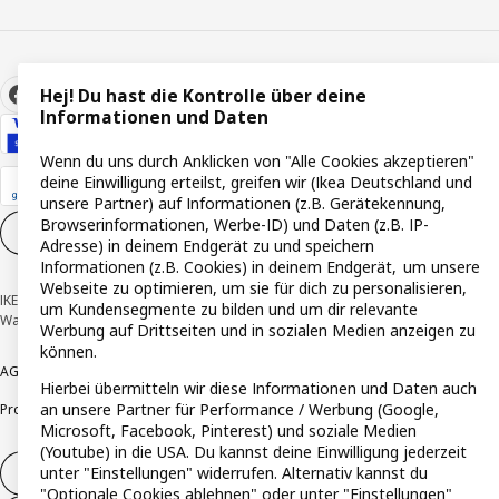
Hej! Du hast die Kontrolle über deine
Informationen und Daten
Wenn du uns durch Anklicken von "Alle Cookies akzeptieren"
deine Einwilligung erteilst, greifen wir (Ikea Deutschland und
unsere Partner) auf Informationen (z.B. Gerätekennung,
Browserinformationen, Werbe-ID) und Daten (z.B. IP-
Cookie-Einstellungen
DE
Adresse) in deinem Endgerät zu und speichern
Informationen (z.B. Cookies) in deinem Endgerät, um unsere
Webseite zu optimieren, um sie für dich zu personalisieren,
IKEA Deutschland GmbH & Co. KG - Am Wandersmann 2-4, 65719 Hofheim-
um Kundensegmente zu bilden und um dir relevante
Wallau © Inter IKEA Systems B.V. 1999-2026
Werbung auf Drittseiten und in sozialen Medien anzeigen zu
können.
AGB
Barrierefreiheit
Cookie-Richtlinie
Datenschutzerklärung
Impressum
Hierbei übermitteln wir diese Informationen und Daten auch
an unsere Partner für Performance / Werbung (Google,
Produktrückrufe
Responsible Disclosure
Vertrauensstelle
Microsoft, Facebook, Pinterest) und soziale Medien
(Youtube) in die USA. Du kannst deine Einwilligung jederzeit
unter "Einstellungen" widerrufen. Alternativ kannst du
Vertrag widerrufen
"Optionale Cookies ablehnen" oder unter "Einstellungen"