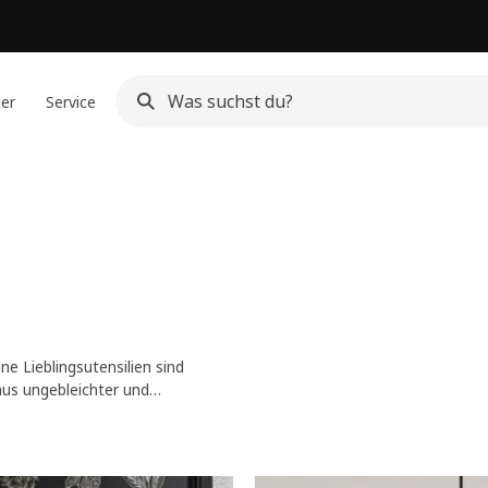
ner
Service
ne Lieblingsutensilien sind
aus ungebleichter und
eichzeitig einen rustikalen