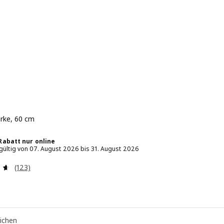
irke, 60 cm
 3.99€
Rabatt nur online
 gültig von 07. August 2026 bis 31. August 2026
Bewertungen: 4.6 von 5 Sternen. Bewertungen insgesamt
(123)
eichen