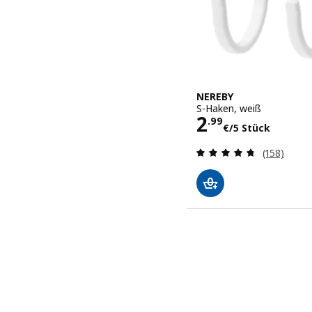
NEREBY
S-Haken, weiß
Preis 2.99€/
2
.
99
€
/5 Stück
Bewertung
(158)