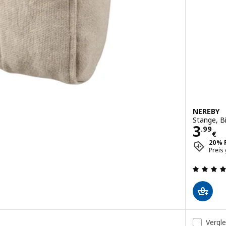
NEREBY
Stange, B
Preis
3
.
99
€
20% 
en: 4.8 von 5 Sternen. Bewertungen insgesamt:
Preis
Vergl