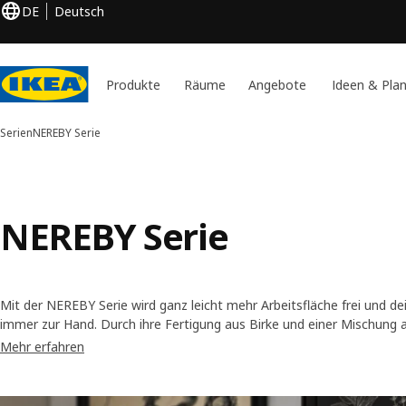
DE
Deutsch
Produkte
Räume
Angebote
Ideen & Pla
Serien
NEREBY Serie
NEREBY Serie
Mit der NEREBY Serie wird ganz leicht mehr Arbeitsfläche frei und dei
immer zur Hand. Durch ihre Fertigung aus Birke und einer Mischung 
ungefärbter Hanf- und Baumwollfaser schenkt NEREBY deiner Küche gl
Mehr erfahren
Charme, der wunderschön altert.