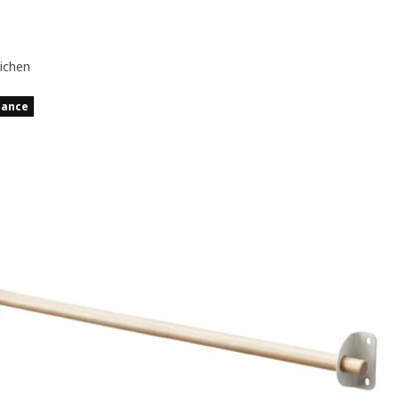
eichen
hance