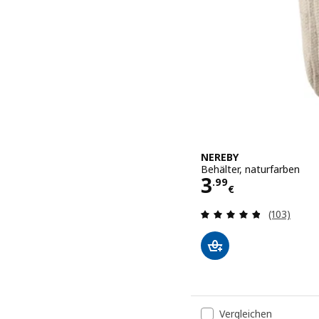
NEREBY
Behälter, naturfarben
Preis 3.99€
3
.
99
€
Bewertung
(103)
Vergleichen