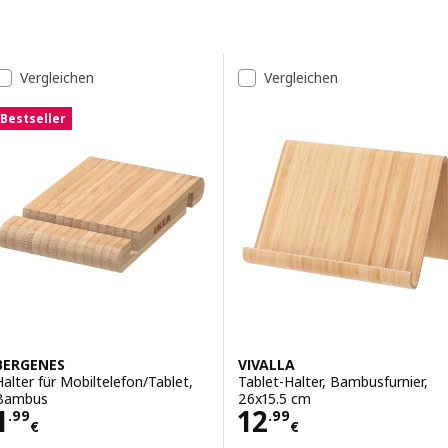
Zu den Ergebnissen springen
Liste der Ergebnisse
Vergleichen
Vergleichen
Bestseller
BERGENES
VIVALLA
Halter für Mobiltelefon/Tablet,
Tablet-Halter, Bambusfurnier,
Bambus
26x15.5 cm
Preis 1.99€
Preis 12.99€
1
12
.
99
.
99
€
€