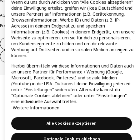
Wallau © Inter IKEA Systems B.V. 1999-2026
Wenn du uns durch Anklicken von "Alle Cookies akzeptieren"
deine Einwilligung erteilst, greifen wir (Ikea Deutschland und
unsere Partner) auf Informationen (z.B. Gerätekennung,
AGB
Barrierefreiheit
Cookie-Richtlinie
Datenschutzerklärung
Impressum
Browserinformationen, Werbe-ID) und Daten (z.B. IP-
Adresse) in deinem Endgerät zu und speichern
Produktrückrufe
Responsible Disclosure
Vertrauensstelle
Informationen (z.B. Cookies) in deinem Endgerät, um unsere
Webseite zu optimieren, um sie für dich zu personalisieren,
um Kundensegmente zu bilden und um dir relevante
Vertrag widerrufen
Werbung auf Drittseiten und in sozialen Medien anzeigen zu
können.
Vertrag widerrufen (Services & Leistungen)
Hierbei übermitteln wir diese Informationen und Daten auch
an unsere Partner für Performance / Werbung (Google,
Microsoft, Facebook, Pinterest) und soziale Medien
(Youtube) in die USA. Du kannst deine Einwilligung jederzeit
unter "Einstellungen" widerrufen. Alternativ kannst du
"Optionale Cookies ablehnen" oder unter "Einstellungen"
eine individuelle Auswahl treffen.
Weitere Informationen
Alle Cookies akzeptieren
Optionale Cookies ablehnen