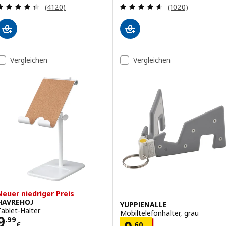
Bewertungen: 4.4 von 5 Sternen. Bewertungen i
Bewertungen: 4.
(4120)
(1020)
Vergleichen
Vergleichen
Neuer niedriger Preis
HAVREHOJ
YUPPIENALLE
Tablet-Halter
Mobiltelefonhalter, grau
Preis 9.99€
9
.
99
.
60
€