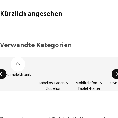
Kürzlich angesehen
Verwandte Kategorien
Liste der Produktkategorien überspringen
Heimelektronik
Kabellos Laden &
Mobiltelefon- &
USB
Zubehör
Tablet-Halter