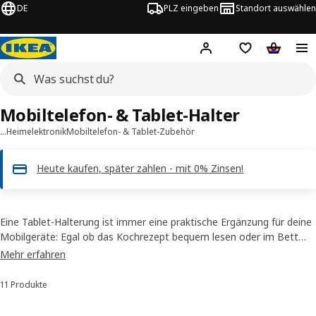
DE
PLZ eingeben
Standort auswählen
Hej!
Hier einloggen
Merkzettel
Warenko
Mobiltelefon- & Tablet-Halter
…
Heimelektronik
Mobiltelefon- & Tablet-Zubehör
Heute kaufen, später zahlen - mit 0% Zinsen!
Eine Tablet-Halterung ist immer eine praktische Ergänzung für deine
Mobilgeräte: Egal ob das Kochrezept bequem lesen oder im Bett
einen Film gucken. Es gibt sie auch als Mobiltelefon-Halterung. So
Mehr erfahren
hat dein Smartphone immer einen festen Platz zum Laden und
Suchen gehört der Vergangenheit an.
11 Produkte
Sortieren und Filtern