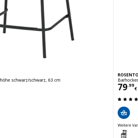
ROSENT
enhöhe schwarz/schwarz, 63 cm
Barhocker
Prei
79
.
99
€
en: 4.1 von 5 Sternen. Bewertungen insgesamt:
Weitere Var
ROSENTOR
Option: R