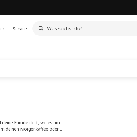
ner
Service
 deine Familie dort, wo es am
quem deinen Morgenkaffee oder
beim Kochen unterhalten.