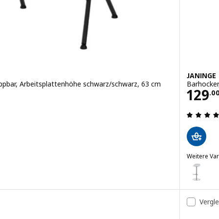
JANINGE
pbar, Arbeitsplattenhöhe schwarz/schwarz, 63 cm
Barhocker
Prei
129
.
0
en: 4.6 von 5 Sternen. Bewertungen insgesamt:
Weitere Var
JANINGE
cker, zusammenklappbar, Arbeitsplattenhöhe weiß/weiß, 63 cm
Option: J
Vergl