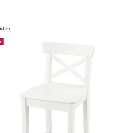
eichen
r