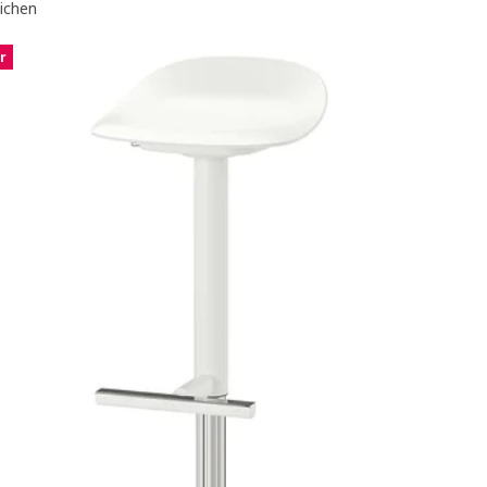
eichen
r