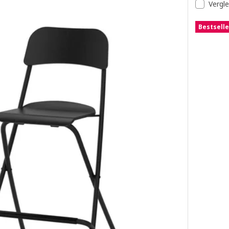
Vergl
ocker, schwarz, 75 cm
Bestselle
ocker, weiß, 75 cm
ocker, Arbeitsplattenhöhe/schwarz, 62 cm