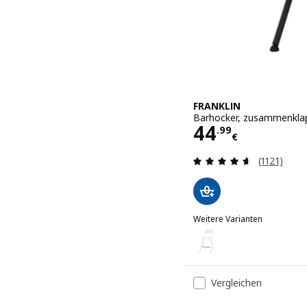
FRANKLIN
Barhocker, zusammenklap
Preis 44.99€
44
.
99
€
Bewertung
(1121)
Weitere Varianten
FRANKLIN
Option: FRANKLIN, Barho
Vergleichen