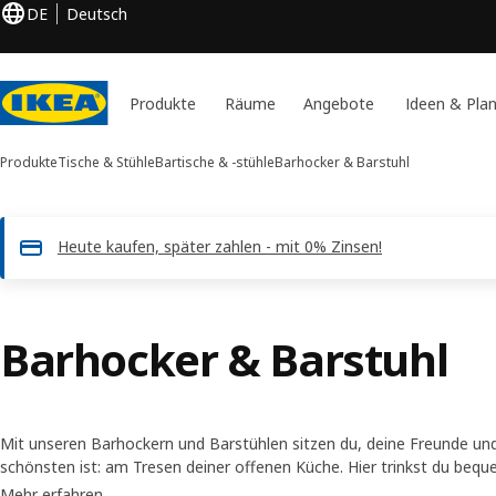
DE
Deutsch
Produkte
Räume
Angebote
Ideen & Pla
Produkte
Tische & Stühle
Bartische & -stühle
Barhocker & Barstuhl
Heute kaufen, später zahlen - mit 0% Zinsen!
Barhocker & Barstuhl
Mit unseren Barhockern und Barstühlen sitzen du, deine Freunde und
schönsten ist: am Tresen deiner offenen Küche. Hier trinkst du be
deine Lieblingsmenschen nehmen Platz und ihr könnt euch bequem 
Mehr erfahren