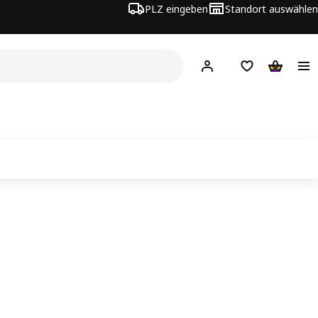
PLZ eingeben
Standort auswählen
Hej!
Hier einloggen
Merkzettel
Warenko