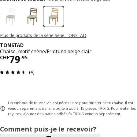
Plus de produits de la série Série TONSTAD
TONSTAD
Chaise, motif chêne/Fridtuna beige clair
Prix CHF 79.95
79
CHF
.
95
Avis: 4.5 sur 5 étoiles. Nombre total d’avis: 4
(4)
Un embout de tourne-vis est nécessaire pour monter cette chaise. Il est
vendu séparément dans la boîte à outils, 15 pièces TRIXIG. Pour éviter les
rayures, ajoutez des patins adhésifs TRIXIG vendus séparément.
Comment puis-je le recevoir?