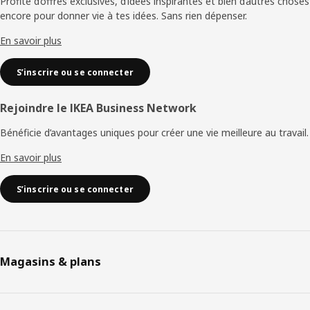
de
Profite d’offres exclusives, d’idées inspirantes et bien d’autres choses
encore pour donner vie à tes idées. Sans rien dépenser.
page
En savoir plus
S’inscrire ou se connecter
Rejoindre le IKEA Business Network
Bénéficie d’avantages uniques pour créer une vie meilleure au travail.
En savoir plus
S’inscrire ou se connecter
Magasins & plans