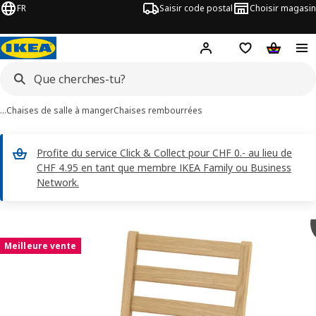
FR
Saisir code postal
Choisir magasin
Hej!
Connecte-toi
Liste d'achats
Panier
…
Chaises de salle à manger
Chaises rembourrées
Profite du service Click & Collect pour CHF 0.- au lieu de
CHF 4.95 en tant que membre IKEA Family ou Business
Network.
ages de 7 TONSTAD
les images
Meilleure vente