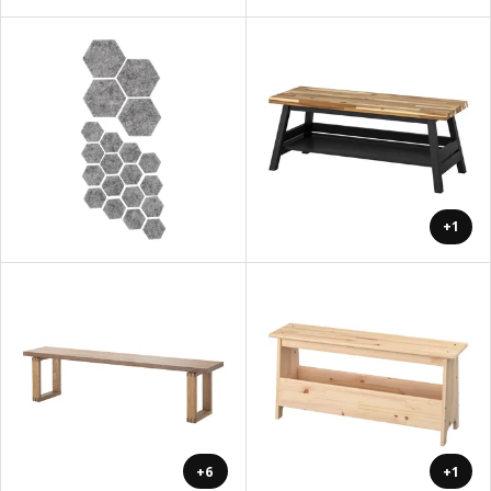
+1
+6
+1