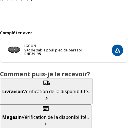
Compléter avec
IGGÖN
Sac de sable pour pied de parasol
Dans 
Prix CHF 39.95
CHF
39
.
95
Comment puis-je le recevoir?
Livraison
Vérification de la disponibilité...
Magasin
Vérification de la disponibilité...