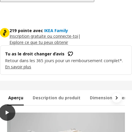
219 pointe avec
IKEA Family
Inscription gratuite ou connecte-toi
|
Explore ce que tu peux obtenir
Tu as le droit changer d’avis
Retour dans les 365 jours pour un remboursement complet*.
En savoir plus
Aperçu
Description du produit
Dimensions et emb
play
SVALÖN Parasol déporté, beige-gris clair, 300x200 cm