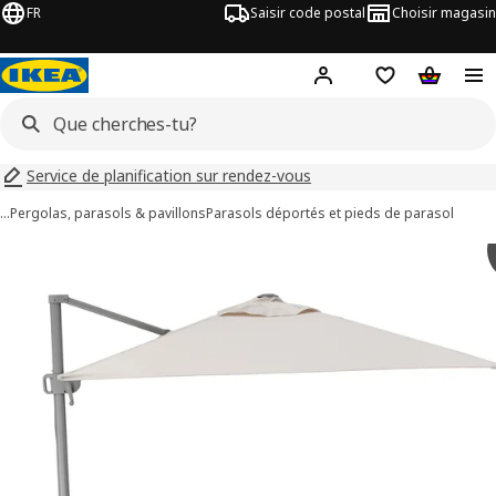
FR
Saisir code postal
Choisir magasin
Hej!
Connecte-toi
Liste d'achats
Panier
Service de planification sur rendez-vous
…
Pergolas, parasols & pavillons
Parasols déportés et pieds de parasol
ages de 9 SVALÖN
les images