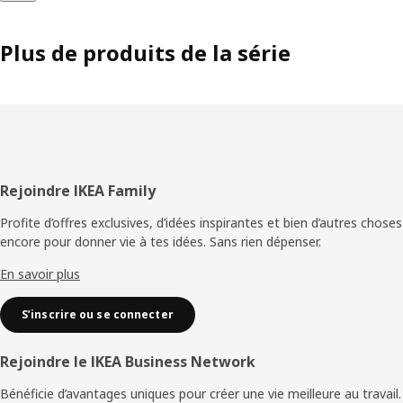
Plus de produits de la série
Pied
Rejoindre IKEA Family
de
Profite d’offres exclusives, d’idées inspirantes et bien d’autres choses
encore pour donner vie à tes idées. Sans rien dépenser.
page
En savoir plus
S’inscrire ou se connecter
Rejoindre le IKEA Business Network
Bénéficie d’avantages uniques pour créer une vie meilleure au travail.