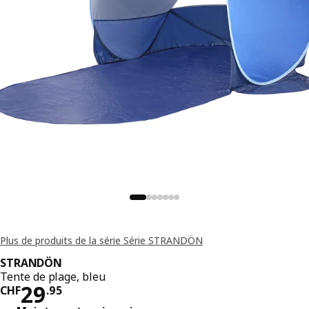
Plus de produits de la série Série STRANDÖN
STRANDÖN
Tente de plage, bleu
Prix CHF 29.95
29
CHF
.
95