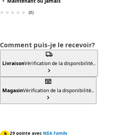
Maintenant ou jamais
Avis: 0 sur 5 étoiles. Nombre total d’avis: 0
(0)
Comment puis-je le recevoir?
Livraison
Vérification de la disponibilité...
Magasin
Vérification de la disponibilité...
29 pointe avec
IKEA Family