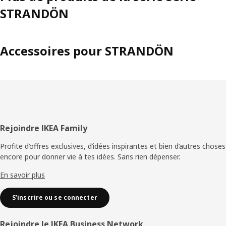
STRANDÖN
Accessoires pour STRANDÖN
Pied
Rejoindre IKEA Family
de
Profite d’offres exclusives, d’idées inspirantes et bien d’autres choses
encore pour donner vie à tes idées. Sans rien dépenser.
page
En savoir plus
S’inscrire ou se connecter
Rejoindre le IKEA Business Network