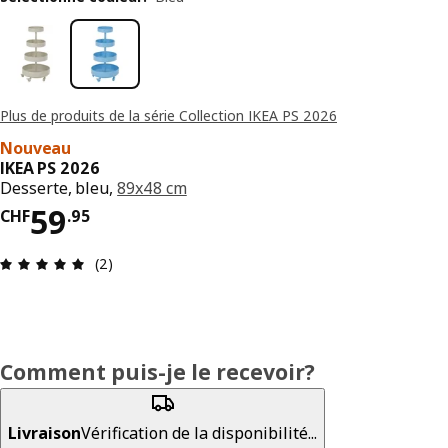
Plus de produits de la série Collection IKEA PS 2026
Nouveau
IKEA PS 2026
Desserte, bleu,
89x48 cm
Prix CHF 59.95
59
CHF
.
95
Avis: 5 sur 5 étoiles. Nombre total d’avis: 2
(2)
Comment puis-je le recevoir?
Livraison
Vérification de la disponibilité...