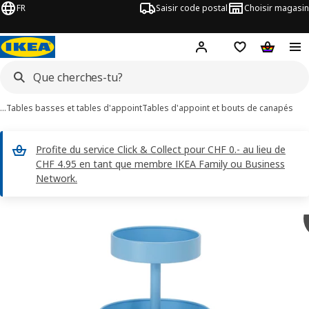
FR
Saisir code postal
Choisir magasin
Hej!
Connecte-toi
Liste d'achats
Panier
…
Tables basses et tables d'appoint
Tables d'appoint et bouts de canapés
Profite du service Click & Collect pour CHF 0.- au lieu de
CHF 4.95 en tant que membre IKEA Family ou Business
Network.
ages de 6 IKEA PS 2026
les images