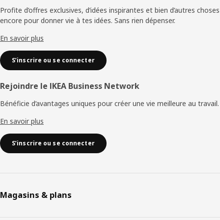
de
Profite d’offres exclusives, d’idées inspirantes et bien d’autres choses
encore pour donner vie à tes idées. Sans rien dépenser.
page
En savoir plus
S’inscrire ou se connecter
Rejoindre le IKEA Business Network
Bénéficie d’avantages uniques pour créer une vie meilleure au travail.
En savoir plus
S’inscrire ou se connecter
Magasins & plans