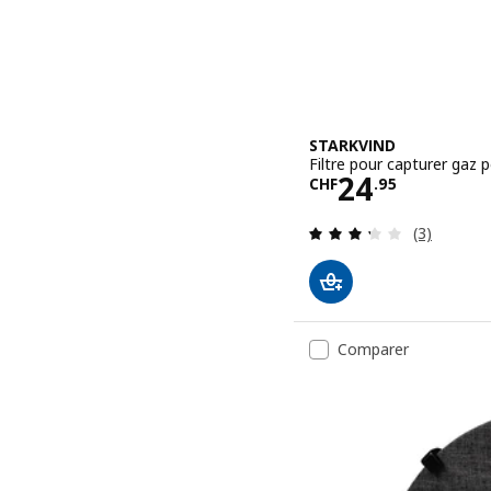
STARKVIND
Filtre pour capturer gaz p
Prix CHF 24
24
CHF
.
95
Révision: 
(3)
Comparer