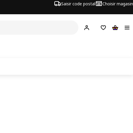
Saisir code postal
Choisir magasin
Hej!
Connecte-toi
Liste d'achats
Panier