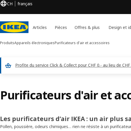
CH
français
Articles
Pièces
Offres & plus
Design et i
Produits
Appareils électroniques
Purificateurs d'air et accessoires
Profite du service Click & Collect pour CHF 0.- au lieu de 
Purificateurs d'air et ac
Les purificateurs d’air IKEA : un air plus s
Pollen, poussière, odeurs chimiques… rien ne résiste à un purificateur d