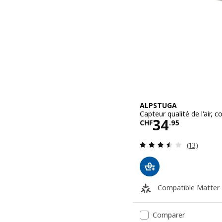
ALPSTUGA
Capteur qualité de l'air, 
Prix CHF 34
34
CHF
.
95
Révision: 
(13)
Compatible Matter
Comparer