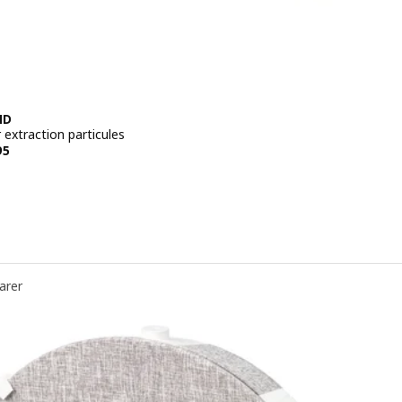
ND
r extraction particules
 CHF 19.95
95
arer