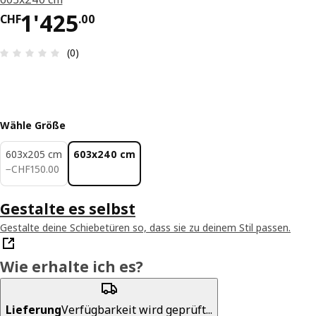
Preis CHF 1'425.00
1'425
CHF
.
00
Bewertung: 0 von 5 Sterne Anzahl der Bewertun
(0)
Wähle Größe
603x205 cm
603x240 cm
CHF 150.00
−
CHF
150
.
00
Gestalte es selbst
Gestalte deine Schiebetüren so, dass sie zu deinem Stil passen.
Wie erhalte ich es?
Lieferung
Verfügbarkeit wird geprüft...