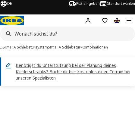
DE
PLZ eingeben
Standort wählen
Hej!
Logge dich ein
Einkaufsliste
Warenko
…
SKYTTA Schiebetürsystem
SKYTTA Schiebetür-Kombinationen
Benötigst du Unterstützung bei der Planung deines
Kleiderschranks? Buche dir hier kostenlos einen Termin bei
unseren Spezialisten.
SKYTTA / MEHAMN -Bilder
erspringen