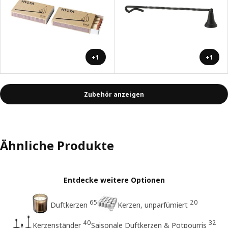
+1
+1
Zubehör anzeigen
Ähnliche Produkte
Entdecke weitere Optionen
65
20
Duftkerzen
Kerzen, unparfümiert
40
32
Kerzenständer
Saisonale Duftkerzen & Potpourris