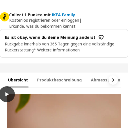
Collect 1 Punkte mit
IKEA Family
Kostenlos registrieren oder einloggen
|
Erkunde, was du bekommen kannst
Es ist okay, wenn du deine Meinung änderst
Rückgabe innerhalb von 365 Tagen gegen eine vollständige
Rückerstattung*
Weitere Informationen
Übersicht
Produktbeschreibung
Abmessungen und
play
LOTSFÅGEL Duftkerze im Glas, Pfirsich hellorange, 20 Std.