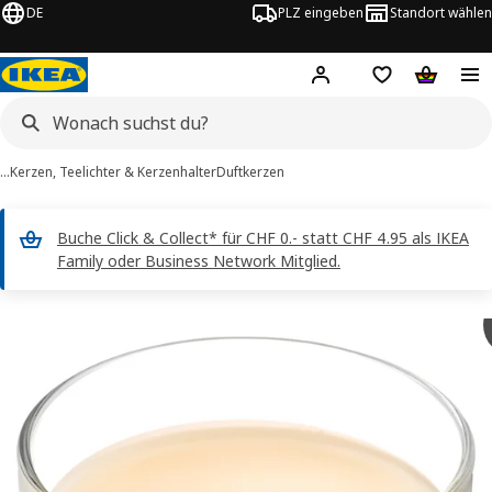
DE
PLZ eingeben
Standort wählen
Hej!
Logge dich ein
Einkaufsliste
Warenko
…
Kerzen, Teelichter & Kerzenhalter
Duftkerzen
Buche Click & Collect* für CHF 0.- statt CHF 4.95 als IKEA
Family oder Business Network Mitglied.
LOTSFÅGEL -Bilder
erspringen