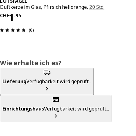
LOTSFÅGEL
Duftkerze im Glas, Pfirsich hellorange,
20 Std.
Preis CHF 1.95
1
CHF
.
95
Bewertung: 4.8 von 5 Sterne Anzahl der Bewert
(8)
Wie erhalte ich es?
Lieferung
Verfügbarkeit wird geprüft...
Einrichtungshaus
Verfügbarkeit wird geprüft...