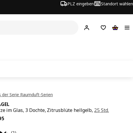
PLZ eingeben
Standort wählen
Hej!
Logge dich ein
Einkaufsliste
Warenko
 der Serie Raumduft-Serien
ÅGEL
ze im Glas, 3 Dochte, Zitrusblüte hellgelb,
25 Std.
is CHF 6.95
95
Bewertung: 4.5 von 5 Sterne Anzahl der Bewertungen: 2
(2)