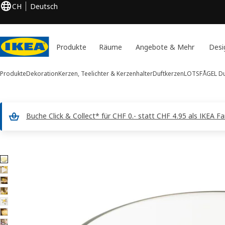
CH
Deutsch
Produkte
Räume
Angebote & Mehr
Desi
Produkte
Dekoration
Kerzen, Teelichter & Kerzenhalter
Duftkerzen
LOTSFÅGEL
Du
Buche Click & Collect* für CHF 0.- statt CHF 4.95 als IKEA F
8 LOTSFÅGEL -Bilder
 überspringen