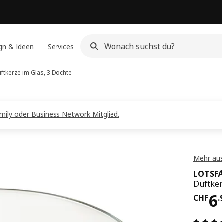
gn & Ideen
Services
ftkerze im Glas, 3 Dochte
amily oder Business Network Mitglied.
Mehr aus
LOTSF
Duftker
Pre
6
CHF
.