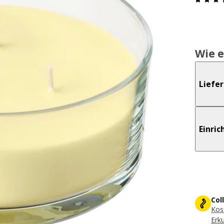
Wie e
Liefe
Einri
Col
Kos
Erk