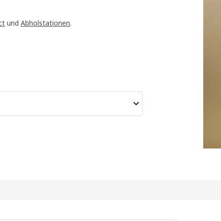
ct
und
Abholstationen
.