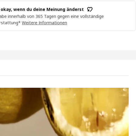
t okay, wenn du deine Meinung änderst
abe innerhalb von 365 Tagen gegen eine vollständige
rstattung*
Weitere Informationen
ÅGEL Duftkerze im Glas, 3 Dochte, Zitrusblüte hellgelb, 25 Std.