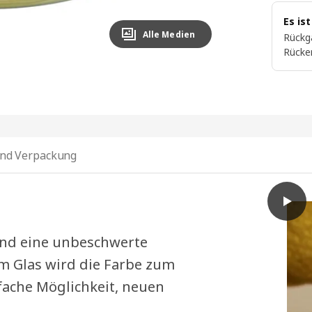
Es is
Alle Medien
Rückg
Rücke
nd Verpackung
play
LOTSF
 und eine unbeschwerte
im Glas wird die Farbe zum
fache Möglichkeit, neuen