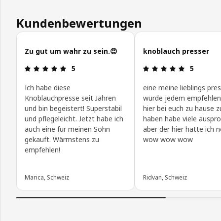
Kundenbewertungen
Kundenbewertungen überspringen
Zu gut um wahr zu sein.😍
knoblauch presser
Bewertung: 5 von 5 Sterne
Bewertung:
5
5
Ich habe diese
eine meine lieblings pres
Knoblauchpresse seit Jahren
würde jedem empfehlen
und bin begeistert! Superstabil
hier bei euch zu hause z
und pflegeleicht. Jetzt habe ich
haben habe viele auspro
auch eine für meinen Sohn
aber der hier hatte ich 
gekauft. Wärmstens zu
wow wow wow
empfehlen!
Marica, Schweiz
Ridvan, Schweiz