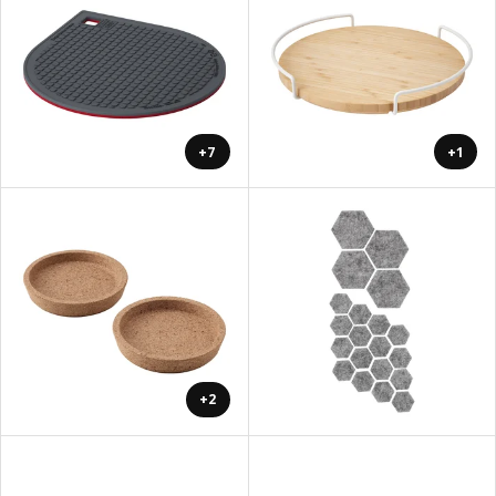
+7
+1
+2