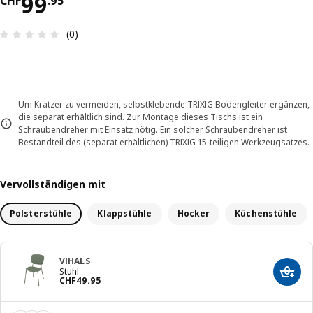
Preis CHF 99.95
99
CHF
.
95
Bewertung: 0 von 5 Sterne Anzahl der Bewertun
(0)
Um Kratzer zu vermeiden, selbstklebende TRIXIG Bodengleiter ergänzen,
die separat erhältlich sind. Zur Montage dieses Tischs ist ein
Schraubendreher mit Einsatz nötig. Ein solcher Schraubendreher ist
Bestandteil des (separat erhältlichen) TRIXIG 15-teiligen Werkzeugsatzes.
Vervollständigen mit
Polsterstühle
Klappstühle
Hocker
Küchenstühle
VIHALS
Stuhl
In de
Preis CHF 49.95
CHF
49
.
95