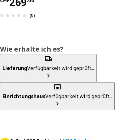
Preis CHF 269.00
269
CHF
.
00
Bewertung: 0 von 5 Sterne Anzahl der Bewertun
(0)
Wie erhalte ich es?
Lieferung
Verfügbarkeit wird geprüft...
Einrichtungshaus
Verfügbarkeit wird geprüft...