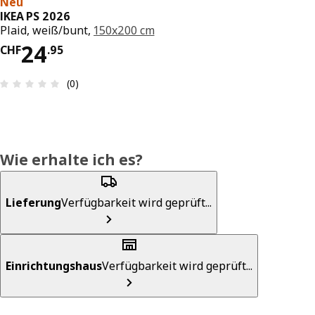
Neu
IKEA PS 2026
Plaid, weiß/bunt,
150x200 cm
Preis CHF 24.95
24
CHF
.
95
Bewertung: 0 von 5 Sterne Anzahl der Bewertun
(0)
Wie erhalte ich es?
Lieferung
Verfügbarkeit wird geprüft...
Einrichtungshaus
Verfügbarkeit wird geprüft...