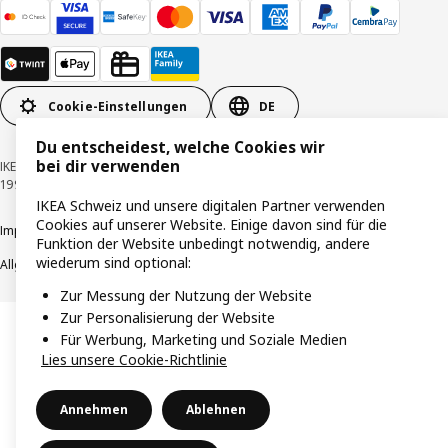
Cookie-Einstellungen
DE
Du entscheidest, welche Cookies wir
bei dir verwenden
IKEA Schweiz - Müslistrasse 16, 8957 Spreitenbach © Inter IKEA Systems B.V.
1999-2026
IKEA Schweiz und unsere digitalen Partner verwenden
Cookies auf unserer Website. Einige davon sind für die
Impressum / Datenschutzerklärung
Cookies
Verantwortungsvolle Offenlegung
Funktion der Website unbedingt notwendig, andere
wiederum sind optional:
Allgemeine Geschäftsbedingungen
Zur Messung der Nutzung der Website
Zur Personalisierung der Website
Für Werbung, Marketing und Soziale Medien
Lies unsere Cookie-Richtlinie
Annehmen
Ablehnen