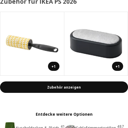
Zubehör für IKEA PS 2026
+1
+1
Zubehör anzeigen
Entdecke weitere Optionen
41
487
Kuscheldecken & Plaids
Schlafzimmertextilien