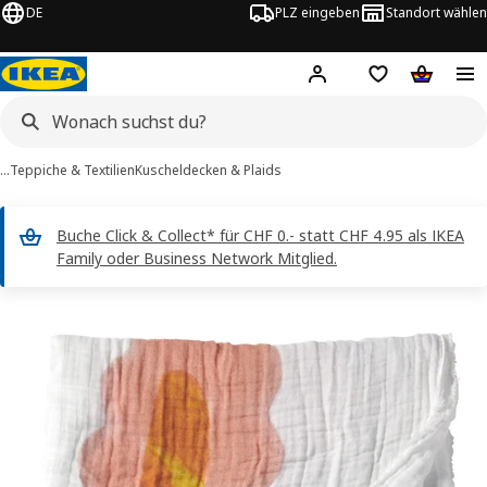
DE
PLZ eingeben
Standort wählen
Hej!
Logge dich ein
Einkaufsliste
Warenko
…
Teppiche & Textilien
Kuscheldecken & Plaids
Buche Click & Collect* für CHF 0.- statt CHF 4.95 als IKEA
Family oder Business Network Mitglied.
KEA PS 2026 -Bilder
erspringen