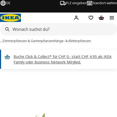
DE
PLZ eingeben
Standort wählen
Hej!
Logge dich ein
Einkaufsliste
Warenko
…
Zimmerpflanzen & Gartenpflanzen
Hänge- & Kletterpflanzen
Buche Click & Collect* für CHF 0.- statt CHF 4.95 als IKEA
Family oder Business Network Mitglied.
HIMALAYAMIX -Bilder
erspringen