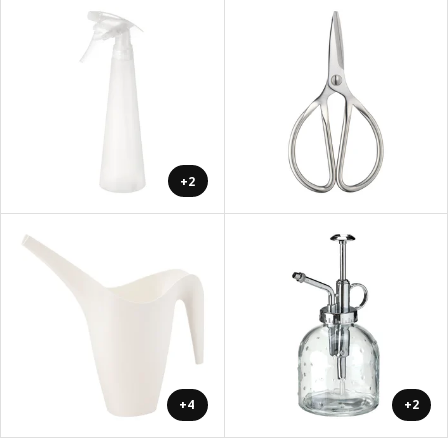
+2
+4
+2