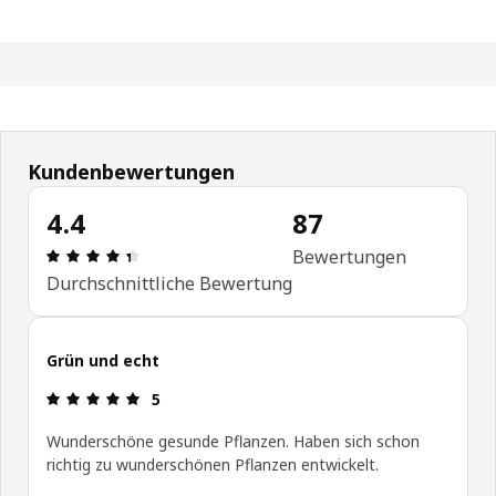
Kundenbewertungen
4.4
87
Bewertung: 4.4 von 5 Sterne Anzahl der Bewertu
Bewertungen
Durchschnittliche Bewertung
Grün und echt
Bewertung: 5 von 5 Sterne
5
Wunderschöne gesunde Pflanzen. Haben sich schon
richtig zu wunderschönen Pflanzen entwickelt.