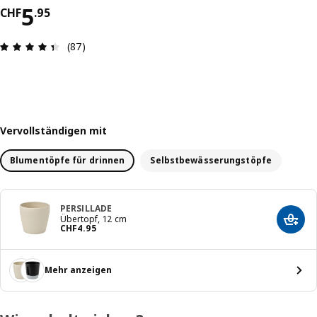
Preis CHF 5.95
5
CHF
.
95
Bewertung: 4.4 von 5 Sterne Anzahl der Bewert
(87)
Vervollständigen mit
Blumentöpfe für drinnen
Selbstbewässerungstöpfe
PERSILLADE
Übertopf, 12 cm
In de
Preis CHF 4.95
CHF
4
.
95
Mehr anzeigen