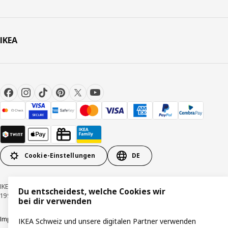
IKEA
Cookie-Einstellungen
DE
IKEA Schweiz - Müslistrasse 16, 8957 Spreitenbach © Inter IKEA Systems B.V.
Du entscheidest, welche Cookies wir
1999-2026
bei dir verwenden
Impressum / Datenschutzerklärung
Cookies
Verantwortungsvolle Offenlegung
IKEA Schweiz und unsere digitalen Partner verwenden