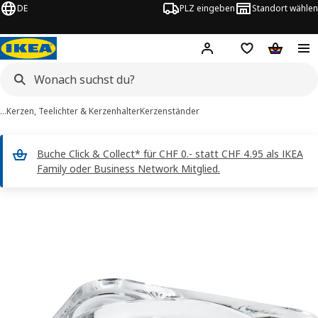
DE
PLZ eingeben
Standort wählen
Hej!
Logge dich ein
Einkaufsliste
Warenko
…
Kerzen, Teelichter & Kerzenhalter
Kerzenständer
Buche Click & Collect* für CHF 0.- statt CHF 4.95 als IKEA
Family oder Business Network Mitglied.
LASIG -Bilder
erspringen