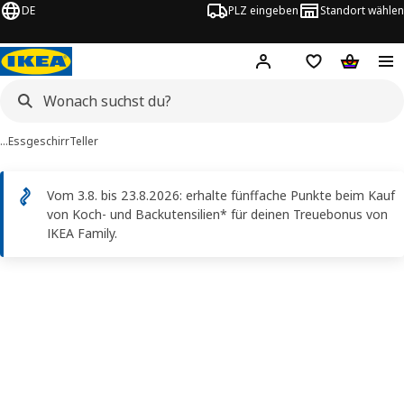
DE
PLZ eingeben
Standort wählen
Hej!
Logge dich ein
Einkaufsliste
Warenko
…
Essgeschirr
Teller
Vom 3.8. bis 23.8.2026: erhalte fünffache Punkte beim Kauf
von Koch- und Backutensilien* für deinen Treuebonus von
IKEA Family.
GLADELIG -Bilder
erspringen