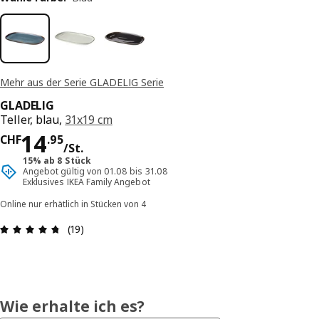
Mehr aus der Serie GLADELIG Serie
GLADELIG
Teller, blau,
31x19 cm
Preis CHF 14.95/St.
14
CHF
.
95
/St.
15% ab 8 Stück
Angebot gültig von 01.08 bis 31.08
Exklusives IKEA Family Angebot
Online nur erhätlich in Stücken von 4
Bewertung: 4.7 von 5 Sterne Anzahl der Bewert
(19)
Wie erhalte ich es?