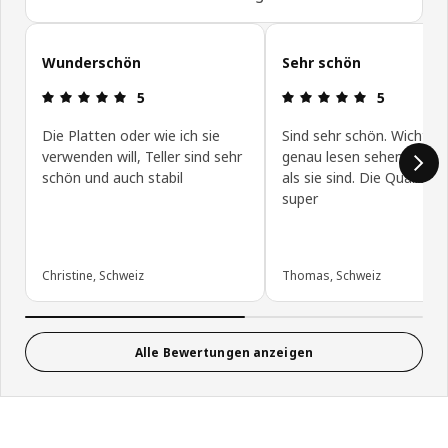
Kundenbewertungen überspringen
Wunderschön
Sehr schön
Bewertung: 5 von 5 Sterne
Bewertung: 
5
5
Die Platten oder wie ich sie
Sind sehr schön. Wichtig 
verwenden will, Teller sind sehr
genau lesen sehen gröss
schön und auch stabil
als sie sind. Die Qualität i
super
Christine, Schweiz
Thomas, Schweiz
Alle Bewertungen anzeigen