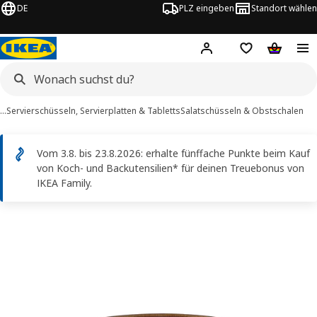
DE
PLZ eingeben
Standort wählen
Hej!
Logge dich ein
Einkaufsliste
Warenko
…
Servierschüsseln, Servierplatten & Tabletts
Salatschüsseln & Obstschalen
Vom 3.8. bis 23.8.2026: erhalte fünffache Punkte beim Kauf
von Koch- und Backutensilien* für deinen Treuebonus von
IKEA Family.
LADELIG -Bilder
erspringen