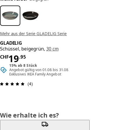
Mehr aus der Serie GLADELIG Serie
GLADELIG
Schüssel, beigegrün,
30 cm
Preis CHF 19.95
19
CHF
.
95
15% ab 8 Stück
Angebot gültig von 01.08 bis 31.08
Exklusives IKEA Family Angebot
Bewertung: 5 von 5 Sterne Anzahl der Bewertun
(4)
Wie erhalte ich es?