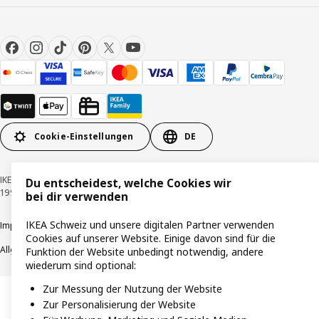
Cookie-Einstellungen
DE
IKEA Schweiz - Müslistrasse 16, 8957 Spreitenbach © Inter IKEA Systems B.V.
Du entscheidest, welche Cookies wir
1999-2026
bei dir verwenden
IKEA Schweiz und unsere digitalen Partner verwenden
Impressum / Datenschutzerklärung
Cookies
Verantwortungsvolle Offenlegung
Cookies auf unserer Website. Einige davon sind für die
Allgemeine Geschäftsbedingungen
Funktion der Website unbedingt notwendig, andere
wiederum sind optional:
Zur Messung der Nutzung der Website
Zur Personalisierung der Website