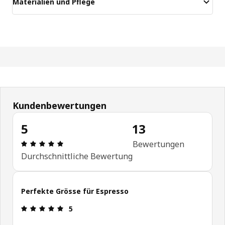
Materialien und Pflege
Kundenbewertungen
5
13
Bewertung: 5 von 5 Sterne Anzahl der Bewertung
Bewertungen
Durchschnittliche Bewertung
Perfekte Grösse für Espresso
Bewertung: 5 von 5 Sterne
5