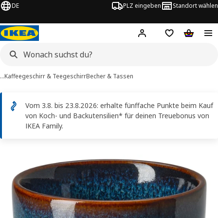
DE
PLZ eingeben
Standort wählen
Hej!
Logge dich ein
Einkaufsliste
Warenko
…
Kaffeegeschirr & Teegeschirr
Becher & Tassen
Vom 3.8. bis 23.8.2026: erhalte fünffache Punkte beim Kauf
von Koch- und Backutensilien* für deinen Treuebonus von
IKEA Family.
GLADELIG -Bilder
erspringen