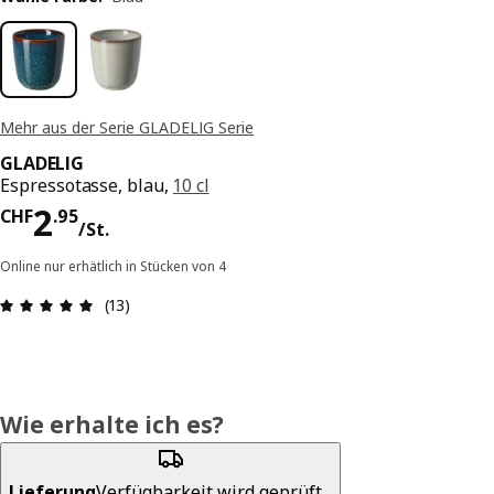
Mehr aus der Serie GLADELIG Serie
GLADELIG
Espressotasse, blau,
10 cl
Preis CHF 2.95/St.
2
CHF
.
95
/St.
Online nur erhätlich in Stücken von 4
Bewertung: 5 von 5 Sterne Anzahl der Bewertun
(13)
Wie erhalte ich es?
Lieferung
Verfügbarkeit wird geprüft...