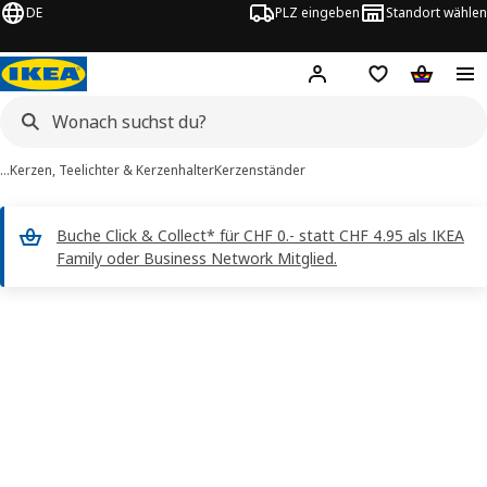
DE
PLZ eingeben
Standort wählen
Hej!
Logge dich ein
Einkaufsliste
Warenko
…
Kerzen, Teelichter & Kerzenhalter
Kerzenständer
Buche Click & Collect* für CHF 0.- statt CHF 4.95 als IKEA
Family oder Business Network Mitglied.
ALEJ -Bilder
erspringen