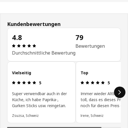
Kundenbewertungen
4.8
79
Bewertung: 4.8 von 5 Sterne Anzahl der Bewertu
Bewertungen
Durchschnittliche Bewertung
Kundenbewertungen überspringen
Vielseitig
Top
Bewertung: 5 von 5 Sterne
Bewertung: 
5
5
Super verwendbar auch in der
Immer wieder Altbewährt
Küche, ich habe Paprika-,
toll, dass es dieses Prod
Gurken Sticks usw. reingetan.
noch für diesen Preis gibt
Zsuzsa, Schweiz
Irene, Schweiz