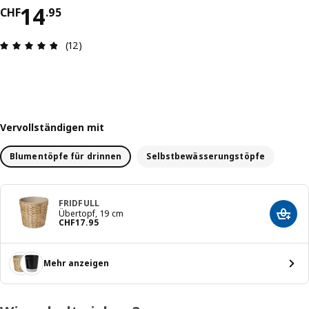
Preis CHF 14.95
14
CHF
.
95
Bewertung: 4.8 von 5 Sterne Anzahl der Bewert
(12)
Vervollständigen mit
Blumentöpfe für drinnen
Selbstbewässerungstöpfe
FRIDFULL
Übertopf, 19 cm
In de
Preis CHF 17.95
CHF
17
.
95
Mehr anzeigen