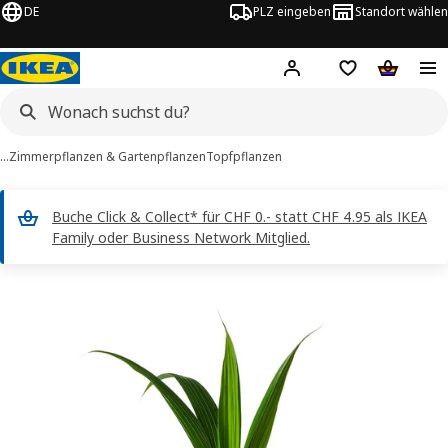
DE
PLZ eingeben
Standort wählen
Hej!
Logge dich ein
Einkaufsliste
Warenko
…
Zimmerpflanzen & Gartenpflanzen
Topfpflanzen
Buche Click & Collect* für CHF 0.- statt CHF 4.95 als IKEA
Family oder Business Network Mitglied.
COCOS NUCIFERA -Bilder
erspringen