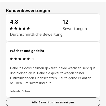
Kundenbewertungen
4.8
12
Bewertung: 4.8 von 5 Sterne Anzahl der Bewertu
Bewertungen
Durchschnittliche Bewertung
Wächst und gedeiht.
Bewertung: 5 von 5 Sterne
5
Habe 2 Cocos palmen gekauft, beide wachsen sehr gut
und bleiben grün. Habe sie gekauft wegen seiner
Luftreinigenden Eigenschaften. Kaufe gerne Pflanzen
bei Ikea. Preiswert und gut.
Jolanda, Schweiz
Alle Bewertungen anzeigen