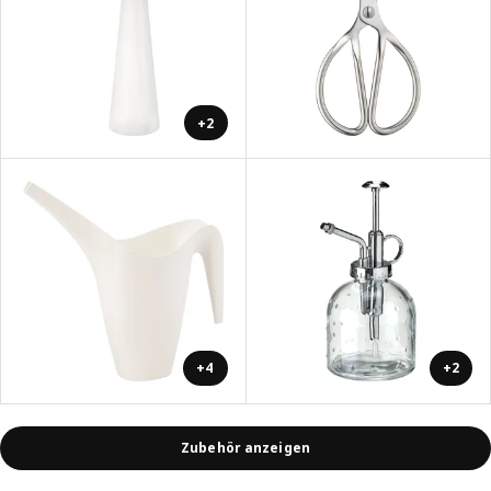
+2
+4
+2
Zubehör anzeigen