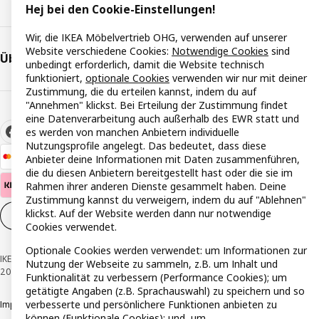
Hej bei den Cookie-Einstellungen!
Wir, die IKEA Möbelvertrieb OHG, verwenden auf unserer
Website verschiedene Cookies:
Notwendige Cookies
sind
Über IKEA
unbedingt erforderlich, damit die Website technisch
funktioniert,
optionale Cookies
verwenden wir nur mit deiner
Zustimmung, die du erteilen kannst, indem du auf
"Annehmen" klickst. Bei Erteilung der Zustimmung findet
eine Datenverarbeitung auch außerhalb des EWR statt und
es werden von manchen Anbietern individuelle
Nutzungsprofile angelegt. Das bedeutet, dass diese
Anbieter deine Informationen mit Daten zusammenführen,
die du diesen Anbietern bereitgestellt hast oder die sie im
Rahmen ihrer anderen Dienste gesammelt haben. Deine
Zustimmung kannst du verweigern, indem du auf "Ablehnen"
klickst. Auf der Website werden dann nur notwendige
Cookie-Einstellungen
DE
Cookies verwendet.
Optionale Cookies werden verwendet: um Informationen zur
IKEA Österreich - Südring, 2334 Vösendorf © Inter IKEA Systems B.V. 1999-
Nutzung der Webseite zu sammeln, z.B. um Inhalt und
2026
Funktionalität zu verbessern (Performance Cookies); um
getätigte Angaben (z.B. Sprachauswahl) zu speichern und so
verbesserte und persönlichere Funktionen anbieten zu
Impressum
Datenschutzerklärung
Cookie Richtlinie
Responsible Disclosure
können (Funktionale Cookies); und, um