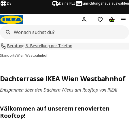
DE
Deine PLZ
Einrichtungshaus auswählen
Hej!
Jetzt anmelden.
Einkaufsliste
Warenko
Beratung & Bestellung per Telefon
Standorte
Wien Westbahnhof
Dachterrasse IKEA Wien Westbahnhof
Entspannen über den Dächern Wiens am Rooftop von IKEA!
Välkommen auf unserem renovierten
Rooftop!